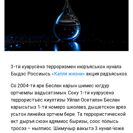
3-тӥ куарусёнэ терроризмен нюръяськон нуналэ
Быдэс Россиысь
«Капля жизни»
акция радъяськоз.
Со 2004-тӥ аре Беслан карын шимес югдур
ортчемлы вадьсатэмын. Соку 1-тӥ куарусёнэ
террористъёс киултӥзы Уйпал Осетилэн Беслан
карысьтыз 1-тӥ номеро школаез, дышетскон арез
усьтон линейка ортчем бере. Та террористической
акт дыръя сюэн адямиос быризы, соос пӧлысь
тросэз – нылпиос. Шимучыр вакытэ 3 нунал ӵоже