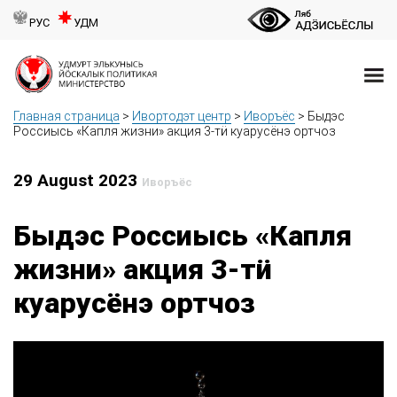
РУС
УДМ
Главная страница
>
Ивортодэт центр
>
Иворъёс
>
Быдэс
Россиысь «Капля жизни» акция 3-тӥ куарусёнэ ортчоз
29 August 2023
Иворъёс
Быдэс Россиысь «Капля
жизни» акция 3-тӥ
куарусёнэ ортчоз