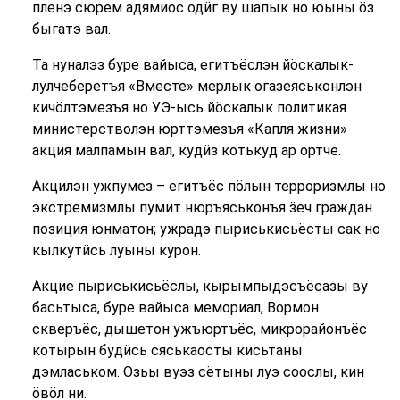
пленэ сюрем адямиос одӥг ву шапык но юыны ӧз
быгатэ вал.
Та нуналэз буре вайыса, егитъёслэн йӧскалык-
лулчеберетъя «Вместе» мерлык огазеяськонлэн
кичӧлтэмезъя но УЭ-ысь йӧскалык политикая
министерстволэн юрттэмезъя «Капля жизни»
акция малпамын вал, кудӥз котькуд ар ортче.
Акцилэн ужпумез – егитъёс пӧлын терроризмлы но
экстремизмлы пумит нюръяськонъя ӟеч граждан
позиция юнматон; ужрадэ пыриськисьёсты сак но
кылкутӥсь луыны курон.
Акцие пыриськисьёслы, кырымпыдэсъёсазы ву
басьтыса, буре вайыса мемориал, Вормон
скверъёс, дышетон ужъюртъёс, микрорайонъёс
котырын будӥсь сяськаосты кисьтаны
дэмласьком. Озьы вуэз сётыны луэ соослы, кин
ӧвӧл ни.