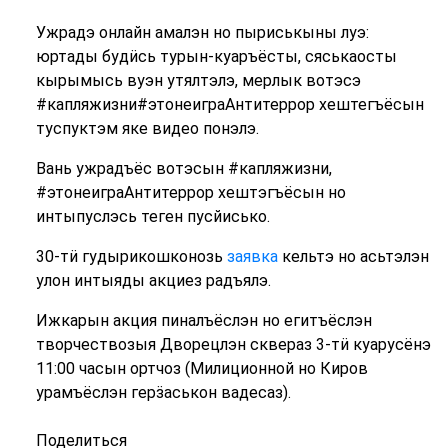
Ужрадэ онлайн амалэн но пыриськыны луэ:
юртады будӥсь турын-куаръёсты, сяськаосты
кырымысь вуэн утялтэлэ, мерлык вотэсэ
#капляжизни#этонеиграАнтитеррор хештегъёсын
туспуктэм яке видео понэлэ.
Вань ужрадъёс вотэсын #капляжизни,
#этонеиграАнтитеррор хештэгъёсын но
интыпуслэсь теген пусйисько.
30-тӥ гудырикошконозь
заявка
кельтэ но асьтэлэн
улон интыяды акциез радъялэ.
Ижкарын акция пиналъёслэн но егитъёслэн
творчествозыя Дворецлэн сквераз 3-тӥ куарусёнэ
11:00 часын ортчоз (Милиционной но Киров
урамъёслэн герӟаськон вадесаз).
Поделиться