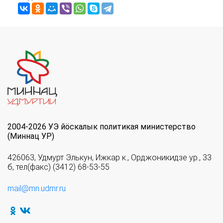
2004-2026 УЭ йöскалык политикая министерство
(Миннац УР)
426063, Удмурт Элькун, Ижкар к., Орджоникидзе ур., 33
б, тел(факс) (3412) 68-53-55
mail@mn.udmr.ru