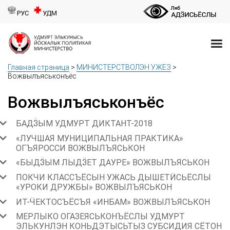
РУС
УДМ
Главная страница
>
МИНИСТЕРСТВОЛЭН УЖЕЗ
>
Вожвылъяськонъёс
Вожвылъяськонъёс
БАДӞЫМ УДМУРТ ДИКТАНТ-2018
«ЛУЧШАЯ МУНИЦИПАЛЬНАЯ ПРАКТИКА»
ОГЪЯРОССИ ВОЖВЫЛЪЯСЬКОН
«БЫДӞЫМ ЛЫДӞЕТ ДАУРЕ» ВОЖВЫЛЪЯСЬКОН
ПОКЧИ КЛАССЪЁСЫН УЖАСЬ ДЫШЕТӤСЬЁСЛЫ
«УРОКИ ДРУЖБЫ» ВОЖВЫЛЪЯСЬКОН
ИТ-ӴЕКТОСЪЁСЪЯ «ИНБАМ» ВОЖВЫЛЪЯСЬКОН
МЕРЛЫКО ОГАЗЕЯСЬКОНЪЁСЛЫ УДМУРТ
ЭЛЬКУНЛЭН КОНЬДЭТЫСЬТЫЗ СУБСИДИЯ СЁТОН