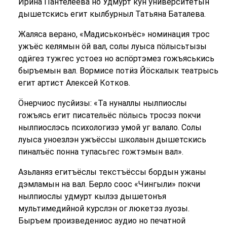
Ирина Пантелеева но Удмурт кун университетын
дышетскись егит кылбурныл Татьяна Баталева.
Жаляса верано, «Мадиськонъёс» номинация трос
ужъёс келямын ӧй вал, солы луыса пӧлысьтызы
одӥгез тужгес устоез но аспӧртэмез гожъяськись
быръемын вал. Вормисе потӥз Йӧскалык театрысь
егит артист Алексей Котков.
Ӧнерчиос пусйизы: «Та нуналлы нылпиослы
гожъясь егит писательёс пӧлысь тросэз покчи
нылпиослэсь психологизэ умой уг валало. Солы
луыса уноезлэн ужъёссы школаын дышетскись
пиналъёс понна тупасьгес гожтэмын вал».
Азьланяз егитъёслы текстъёссы бордын ужаны
дэмламын на вал. Берло соос «Чингыли» покчи
нылпиослы удмурт кылэз дышетонъя
мультимедийной курслэн ог люкетэз луозы.
Быръем произведениос аудио но печатной