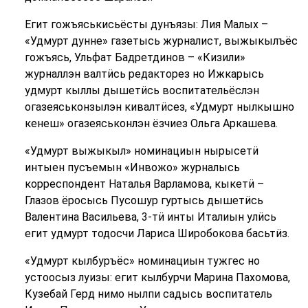
Егит гожъяськисьёсты дунъязы: Лия Малых –
«Удмурт дунне» газетысь журналист, выжыкылъёс
гожъясь, Ульфат Бадретдинов – «Кизили»
журналлэн валтӥсь редакторез но Ижкарысь
удмурт кыллы дышетӥсь воспитательёслэн
огазеяськонзылэн кивалтӥсез, «Удмурт нылкышно
кенеш» огазеяськонлэн ёзчиез Ольга Аркашева.
«Удмурт выжыкыл» номинациын нырысетӥ
интыен пусъемын «Инвожо» журналысь
корреспондент Наталья Варламова, кыкетӥ –
Глазов ёросысь Пусошур гуртысь дышетӥсь
Валентина Васильева, 3-тӥ инты Италиын улӥсь
егит удмурт тодосчи Лариса Широбокова басьтӥз.
«Удмурт кылбуръёс» номинациын тужгес но
устоосыз луизы: егит кылбурчи Марина Пахомова,
Кузебай Герд нимо нылпи садысь воспитатель