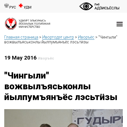
РУС
УДМ
Главная страница
>
Ивортодэт центр
>
Иворъёс
>
"Чингыли"
вожвылъяськонлы йылпумъянъёс лэсьтӥзы
19 May 2016
Иворъёс
"Чингыли"
вожвылъяськонлы
йылпумъянъёс лэсьтӥзы