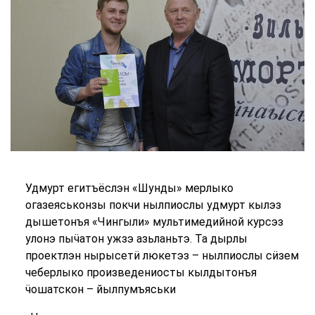
Удмурт егитъёслэн «Шунды» мерлыко
огазеяськонзы покчи нылпиослы удмурт кылэз
дышетонъя «Чингыли» мультимедийной курсэз
улонэ пыӵатон ужзэ азьланьтэ. Та дырлы
проектлэн нырысетӥ люкетэз – нылпиослы сӥзем
чеберлыко произведениосты кылдытонъя
ӵошатскон – йылпумъяськи