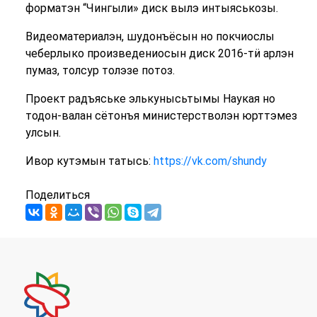
форматэн “Чингыли» диск вылэ интыяськозы.
Видеоматериалэн, шудонъёсын но покчиослы
чеберлыко произведениосын диск 2016-тӥ арлэн
пумаз, толсур толэзе потоз.
Проект радъяське элькунысьтымы Наукая но
тодон-валан сётонъя министерстволэн юрттэмез
улсын.
Ивор кутэмын татысь:
https://vk.com/shundy
Поделиться