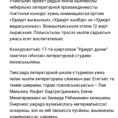
«Чингыли» проект радын покчи нылпиослы
чеберлыко литературной произведениосты
гожтонъя конкурс куинь номинациосъя ортчиз:
«Удмурт выжыкыл», «Удмурт кылбур» но «Удмурт
мадиськонъёс». Вожвылъяськонэ оглом 12 мурт
пыриськиз. Пӧлысьтызы тросэз нылпи садъёсын
ужась егит воспитательёс.
Конкурсантъёс 17-тӥ куартолэзе “Удмурт дунне”
газетлэн «Ингож» литературной студияз
люкаськылӥзы.
Таяз радэ литературной школа-студиялэн ужез
ӵапак нылпи литературалы сӥземын вал. Егитъёс та
темая шаерамы тодмо гожъяськисьёсын – Лия
Малыхен, Ульфат Бадтретдиновен, Елена
Минигараеваен но Зинаида Рябининаен кенешизы.
Ӧнерчиос ужрадэ вуэмъёслэсь материалъёссэс
эскеризы, зол но ляб палъёссэ пусйизы, азьланезлы
дэмланъёссэс шараязы.