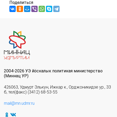
Поделиться
2004-2026 УЭ йöскалык политикая министерство
(Миннац УР)
426063, Удмурт Элькун, Ижкар к., Орджоникидзе ур., 33
б, тел(факс) (3412) 68-53-55
mail@mn.udmr.ru