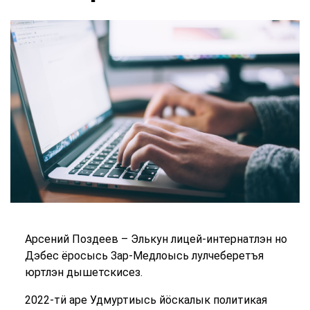
Арсений Поздеев – Элькун лицей-интернатлэн но
Дэбес ёросысь Зар-Медлоысь лулчеберетъя
юртлэн дышетскисез.
2022-тӥ аре Удмуртиысь йӧскалык политикая