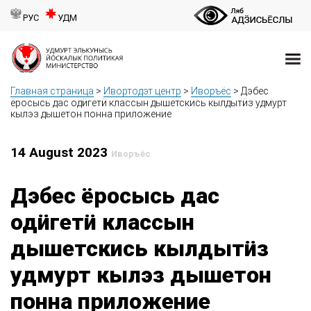
РУС
УДМ
Главная страница
>
Ивортодэт центр
>
Иворъёс
>
Дэбес
ёросысь дас одӥгетӥ классын дышетскись кылдытӥз удмурт
кылэз дышетон понна приложение
14 August 2023
Иворъёс
Дэбес ёросысь дас
одӥгетӥ классын
дышетскись кылдытӥз
удмурт кылэз дышетон
понна приложение