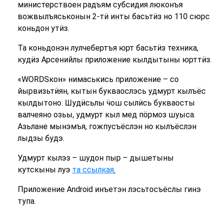
министерствоен радъям субсидия люконъя
вожвылъяськонын 2-тӥ инты басьтӥз но 110 сюрс
коньдон утӥз.
Та коньдонэн лулчебертъя юрт басьтӥз техника,
кудӥз Арсенийлы приложение кылдытыны юрттӥз.
«WORDSкон» нимаськись приложение – со
йырвизьтӥян, кытын букваослэсь удмурт кылъёс
кылдытоно. Шудӥсьлы ӵош сылӥсь букваосты
валчеяно озьы, удмурт кыл мед пӧрмоз шуыса.
Азьлане мынэмъя, гожпусъёслэн но кылъёслэн
лыдзы будэ.
Удмурт кылэз – шудон пыр – дышетыны
кутскыны луэ
та ссылкая
.
Приложение Android инъетэн лэсьтосъёслы гинэ
тупа.