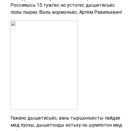
Россияысь 15 тужгес но устогес дышетӥсьёс
пӧлы пыриз. Выль вормонъёс, Артём Равильевич!
Гажано дышетӥсьёс, вань тыршонъёсты пайдаё
мед луозы, дышетонды котьку но шумпотон мед