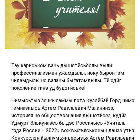
Тау кариськом вань дышетӥсьёслы вылӥ
профессинализмен ужамдылы, ноку быронтэм
чидамдылы но валаны быгатэмдылы. Тӥ одӥг
поколение гинэ уд будэтӥське!
Нимысьтыз ӟечкыламмы потэ Кузейбай Герд нимо
гимназиысь Артём Равильевич Малининэз,
историяя но обществознания дышетӥсез, кудӥз
Удмурт Элькунлэсь быдэс Россияысь «Учитель
года России – 2022» вожвылъяськонын данзэ утиз.
Конкурслэн йылпумъянъёсызъя Артём Равильевич