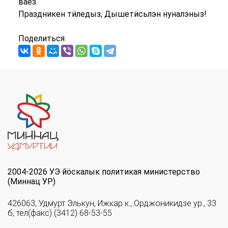
ваёз.
Праздникен тӥледыз, Дышетӥсьлэн нуналэныз!
Поделиться
2004-2026 УЭ йöскалык политикая министерство
(Миннац УР)
426063, Удмурт Элькун, Ижкар к., Орджоникидзе ур., 33
б, тел(факс) (3412) 68-53-55