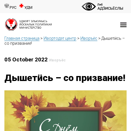
РУС
УДМ
Главная страница
>
Ивортодэт центр
>
Иворъёс
>
Дышетӥсь –
со призвание!
05 October 2022
Иворъёс
Дышетӥсь – со призвание!