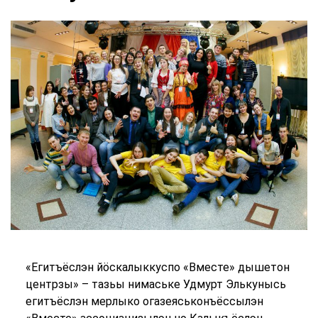
«Егитъёслэн йӧскалыккуспо «Вместе» дышетон
центрзы» – тазьы нимаське Удмурт Элькунысь
егитъёслэн мерлыко огазеяськонъёссылэн