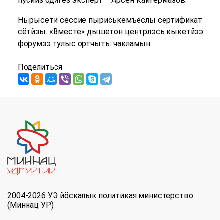
пусйиз одӥгез эксперт – Арсен Кайгермазов.
Нырысетӥ сессие пыриськемъёслы сертификат
сётӥзы. «Вместе» дышетон центрлэсь кыкетӥзэ
форумзэ тулыс ортчыты чакламын.
Поделиться
2004-2026 УЭ йöскалык политикая министерство
(Миннац УР)