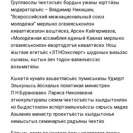
Группаослы ӵектосъёс бордын ужаны юрттӥзы
модераторъёс – Владимир Никишин,
“Всероссийский межнациональный союз
молодёжи” мерлыко огазеяськонлэн
кивалтӥсезлэн воштӥсез, Арсен Кайгермазов,
«Молодёжная ассамблея единый Кавказ мерлыко
огазеяськонлэн ивортодэтъя кивалтӥсез. Нош
ӝытазе егитъёс «ЭТНОэксперт» шудонын визьзэс
сыназы, кытын ӟеч тодон-валанъёссэс
возьматӥзы.
Кыкетӥ нуналэ азьветлӥсьёс пумиськизы Удмурт
Элькунысь йӧскалык политикая министрен
Л.Н.Бурановаен. Лариса Николаевна
этнокультуралы сӥзем ӵектосъёсты кылдытонлэн
но быдэстонлэн аспӧртэмлыкъёссы сярысь мадиз.
Азьланяз министр проектъёсты кылдытонъя
нимысьтыз семинаръёс радъяны ӵектӥз.