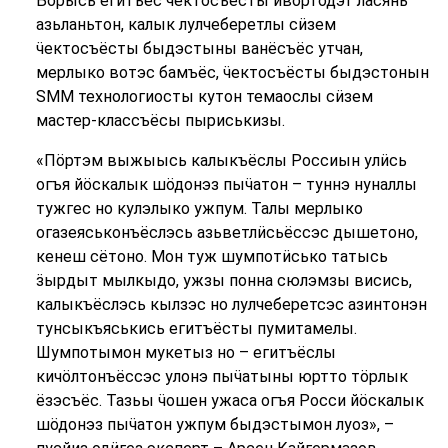
Бӧрысь егитъёс ӵектосъёсты ивортодэт ласянь
азьланьтон, калык лулчеберетлы сӥзем
ӵектосъёсты быдэстыны ванёсъёс утчан,
мерлыко вотэс бамъёс, ӵектосъёсты быдэстонын
SMM технологиосты кутон темаослы сӥзем
мастер-классъёсы пыриськизы.
«Пӧртэм выжыысь калыкъёслы Россиын улӥсь
огъя йӧскалык шӧдонэз пыӵатон – туннэ нуналлы
тужгес но кулэлыко ужпум. Талы мерлыко
огазеяськонъёслэсь азьветлӥсьёссэс дышетоно,
кенеш сётоно. Мон туж шумпотӥсько татысь
ӟырдыт мылкыдо, ужзы понна сюлэмзы висись,
калыкъёслэсь кылзэс но лулчеберетсэс азинтонэн
тунсыкъяськись егитъёсты пумитамелы.
Шумпотымон мукетыз но – егитъёслы
кичӧлтонъёссэс улонэ пыӵатыны юртто тӧрлык
ёзэсъёс. Тазьы ӵошен ужаса огъя Росси йӧскалык
шӧдонэз пыӵатон ужпум быдэстымон луоз», –