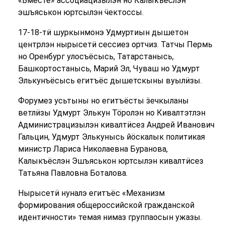
«Вместе» ассоциацизылэн но Калыкъёслэн
эшъяськон юртсылэн ӵектоссы.
17-18-тӥ шуркынмонэ Удмуртиын дышетон
центрлэн нырысетӥ сессиез ортчиз. Татчы Пермь
но Оренбург улосъёсысь, Татарстанысь,
Башкортостанысь, Марий Эл, Чуваш но Удмурт
Элькунъёсысь егитъёс дышетскыны вуылӥзы.
Форумез усьтыны но егитъёсты ӟечкыланы
ветлӥзы Удмурт Элькун Тӧролэн но Кивалтэтлэн
Администрацизылэн кивалтӥсез Андрей Иванович
Гальцин, Удмурт Элькунысь йӧскалык политикая
министр Лариса Николаевна Буранова,
Калыкъёслэн Эшъяськон юртсылэн кивалтӥсез
Татьяна Павловна Боталова.
Нырысетӥ нуналэ егитъёс «Механизм
формирования общероссийской гражданской
идентичности» темая нимаз группаосын ужазы.