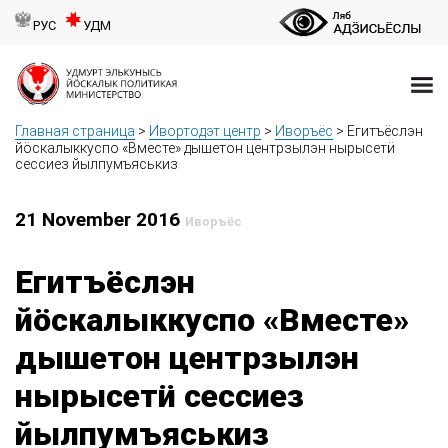
РУС
УДМ
Главная страница
>
Ивортодэт центр
>
Иворъёс
>
Егитъёслэн
йӧскалыккуспо «Вместе» дышетон центрзылэн нырысетӥ
сессиез йылпумъяськиз
21 November 2016
Иворъёс
Егитъёслэн
йӧскалыккуспо «Вместе»
дышетон центрзылэн
нырысетӥ сессиез
йылпумъяськиз