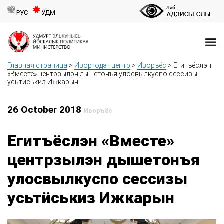
РУС
УДМ
Главная страница
>
Ивортодэт центр
>
Иворъёс
>
Егитъёслэн
«Вместе» центрзылэн дышетонъя улосвылкуспо сессизы
усьтӥськиз Ижкарын
26 October 2018
Иворъёс
Егитъёслэн «Вместе»
центрзылэн дышетонъя
улосвылкуспо сессизы
усьтӥськиз Ижкарын