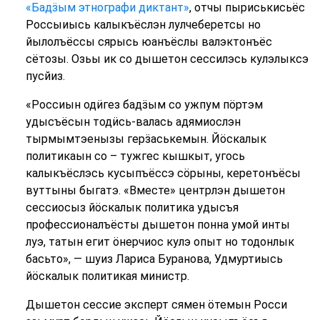
«Бадӟым этнографи диктант»
, отчы пыриськисьёс
Россыиысь калыкъёслэн лулчеберетсы но
йылолъёссы сярысь юанъёслы валэктонъёс
сётозы. Озьы ик со дышетон сессилэсь кулэлыксэ
пусйиз.
«Россиын одӥгез бадӟым со ужпум пӧртэм
удысъёсын тодӥсь-валась адямиослэн
тырмымтэенызы герӟаськемын. Йӧскалык
политикаын со – тужгес кышкыт, угось
калыкъёслэсь кусыпъёссэ сӧрыны, керетонъёсы
вуттыны быгатэ. «Вместе» центрлэн дышетон
сессиосыз йӧскалык политика удысъя
профессионалъёсты дышетон понна умой инты
луэ, татын егит ӧнерчиос кулэ опыт но тодонлык
басьто», — шуиз Лариса Буранова, Удмуртиысь
йӧскалык политикая министр.
Дышетон сессие эксперт сямен ӧтемын Росси