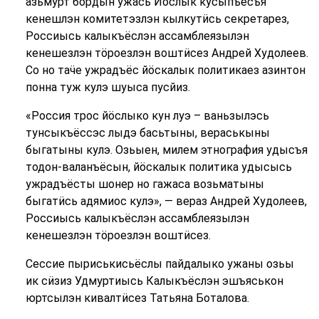
азьмурт бордын ужась Йӧслык кусыпъёсъя
кенешлэн комитетэзлэн кылкутӥсь секретарез,
Россиысь калыкъёслэн ассамблеязылэн
кенешезлэн тӧроезлэн воштӥсез Андрей Худолеев.
Со но таӵе ужрадъёс йӧскалык политикаез азинтон
понна туж кулэ шуыса пусйиз.
«Россия трос йӧслыко кун луэ – ваньзылэсь
тунсыкъёссэс лыдэ басьтыны, вераськыны
быгатыны кулэ. Озьыен, милем этнография удысъя
тодон-валанъёсын, йӧскалык политика удысысь
ужрадъёсты шонер но гажаса возьматыны
быгатӥсь адямиос кулэ», — вераз Андрей Худолеев,
Россиысь калыкъёслэн ассамблеязылэн
кенешезлэн тӧроезлэн воштӥсез.
Сессие пыриськисьёслы пайдалыко ужаны озьы
ик сӥзиз Удмуртиысь Калыкъёслэн эшъяськон
юртсылэн кивалтӥсез Татьяна Боталова.