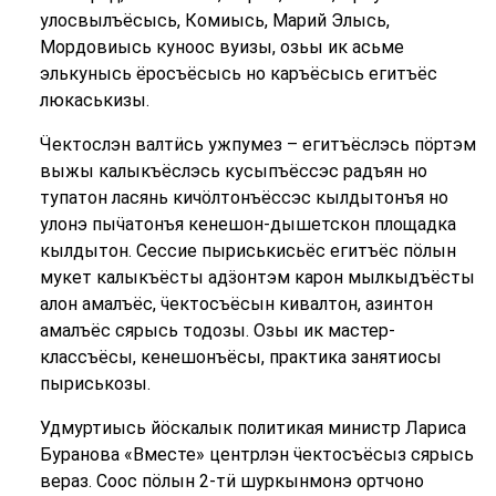
улосвылъёсысь, Комиысь, Марий Элысь,
Мордовиысь куноос вуизы, озьы ик асьме
элькунысь ёросъёсысь но каръёсысь егитъёс
люкаськизы.
Ӵектослэн валтӥсь ужпумез – егитъёслэсь пӧртэм
выжы калыкъёслэсь кусыпъёссэс радъян но
тупатон ласянь кичӧлтонъёссэс кылдытонъя но
улонэ пыӵатонъя кенешон-дышетскон площадка
кылдытон. Сессие пыриськисьёс егитъёс пӧлын
мукет калыкъёсты адӟонтэм карон мылкыдъёсты
алон амалъёс, ӵектосъёсын кивалтон, азинтон
амалъёс сярысь тодозы. Озьы ик мастер-
классъёсы, кенешонъёсы, практика занятиосы
пыриськозы.
Удмуртиысь йӧскалык политикая министр Лариса
Буранова «Вместе» центрлэн ӵектосъёсыз сярысь
вераз. Соос пӧлын 2-тӥ шуркынмонэ ортчоно