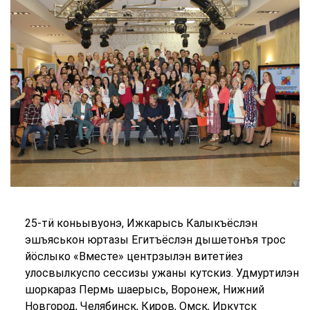
25-тӥ коньывуонэ, Ижкарысь Калыкъёслэн
эшъяськон юртазы Егитъёслэн дышетонъя трос
йӧслыко «Вместе» центрзылэн витетӥез
улосвылкуспо сессизы ужаны кутскиз. Удмуртилэн
шоркараз Пермь шаерысь, Воронеж, Нижний
Новгород, Челябинск, Киров, Омск, Иркутск