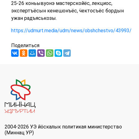
25-26 коньывуонэ мастерскойёс, лекциос,
экспертъёсын кенешонъёс, ӵектосъёс бордын
ужан радъяськозы.
https://udmurt.media/udm/news/obshchestvo/43993/
Поделиться
2004-2026 УЭ йöскалык политикая министерство
(Миннац УР)