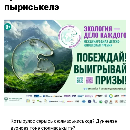
пыриськелэ
Котырулос сярысь сюлмаськиськод? Дуннелэн
вуоноез тонэ сюлмаськытэ?