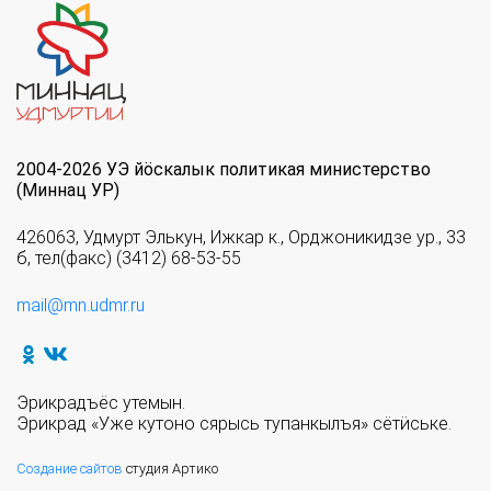
2004-2026 УЭ йöскалык политикая министерство
(Миннац УР)
426063, Удмурт Элькун, Ижкар к., Орджоникидзе ур., 33
б, тел(факс) (3412) 68-53-55
mail@mn.udmr.ru
Эрикрадъёс утемын.
Эрикрад «Уже кутоно сярысь тупанкылъя» сётӥське.
Создание сайтов
студия Артико