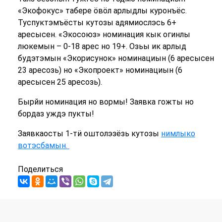
«Экофокус» табере ӧвӧл арлыдлы куронъёс.
Туспуктэмъёсты кутозы адямиослэсь 6+
аресысен. «Экосоюз» номинация кык огинлы
люкемын – 0-18 арес но 19+. Озьы ик арлыд
будэтэмын «Экорисунок» номинациын (6 аресысен
23 аресозь) но «Экопроект» номинациын (6
аресысен 25 аресозь).
Бырйи номинация но вормы! Заявка гожты но
бордаз уждэ пукты!
Заявкаосты 1-тӥ оштолэзёзь кутозы
нимлыко
вотэсбамын.
Поделиться