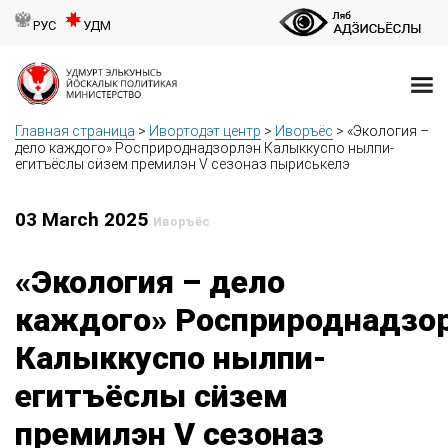
РУС
УДМ
Главная страница
>
Ивортодэт центр
>
Иворъёс
>
«Экология –
дело каждого» Росприроднадзорлэн Калыккуспо нылпи-
егитъёслы сӥзем премилэн V сезоназ пыриськелэ
03 March 2025
Иворъёс
«Экология – дело
каждого» Росприроднадзо
Калыккуспо нылпи-
егитъёслы сӥзем
премилэн V сезоназ