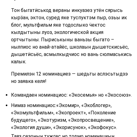
Тон быгатӥськод вераны инкуазез утён сярысь
кырӟан, эктон, суред яке туспуктэм пыр, озьы ик
блог, мультфильм яке тодослыко ӵектос
кылдытыны луоз, экологической акция
ортчытыны. Пыриськыны ваньзы быгато –
нылпиос но анай-атайёс, школаын дышетскисьёс,
дышетӥсьёс, асмылкыдчиос но вань сюлмаськись
калык.
Премилэн 12 номинациез — шедьты аслэсьтыдзэ
но заявка келя!
Командаен номинациос: «Экосемья» но «Экосоюз».
Нимаз номинациос:«Экомир», «Экоблогер»,
«Экомультфильм», «Экопроект», «Поколение
будущего», «Экотуризм, «Экопросвещение»,
«Экология души», «Экорисунок», «Экофокус».
Таяз сезонын тужгес но тодмо номинациын