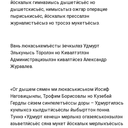
йӧскалык гимназиысь дышетӥсьёс но
дышетскисьёс, нимысьтыз ожгар операцие
пыриськисьёс, йӧскалык прессалэн
журналистъёсыз но тросэз мукетъёсыз.
Вань люкаськемъёсты ӟечкылаз Удмурт
Элькунысь Тӧролэн но Кивалтэтлэн
Администрацизылэн кивалтӥсез Александр
Журавлев.
«Ог дышем сямен ми люкаськиськом Иосиф
Наговицынлы, Трофим Борисовлы но Кузебай
Гердлы сӥзем синпелетъёссы доры – Удмуртилэсь
кунлыксэ кылдытӥсьёслы йыбырттон понна.
Туннэ «Удмурт кенеш» мерлыко огазеяськонзылэн
азьветлӥсьёс сяна мукет йӧскалык мерлыкъёсысь