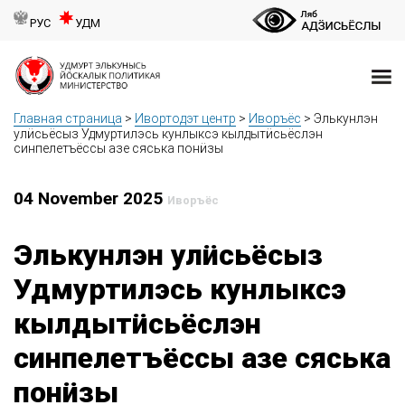
РУС
УДМ
Главная страница
>
Ивортодэт центр
>
Иворъёс
>
Элькунлэн
улӥсьёсыз Удмуртилэсь кунлыксэ кылдытӥсьёслэн
синпелетъёссы азе сяська понӥзы
04 November 2025
Иворъёс
Элькунлэн улӥсьёсыз
Удмуртилэсь кунлыксэ
кылдытӥсьёслэн
синпелетъёссы азе сяська
понӥзы