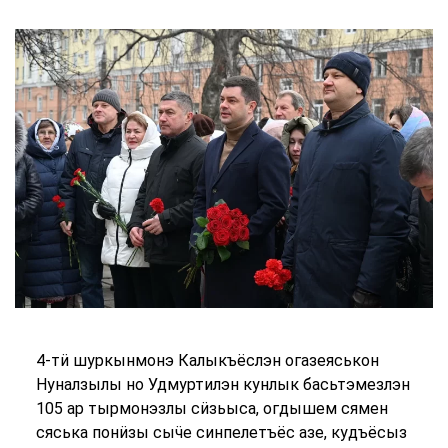
4-тӥ шуркынмонэ Калыкъёслэн огазеяськон
Нуналзылы но Удмуртилэн кунлык басьтэмезлэн
105 ар тырмонэзлы сӥзьыса, огдышем сямен
сяська понӥзы сыӵе синпелетъёс азе, кудъёсыз