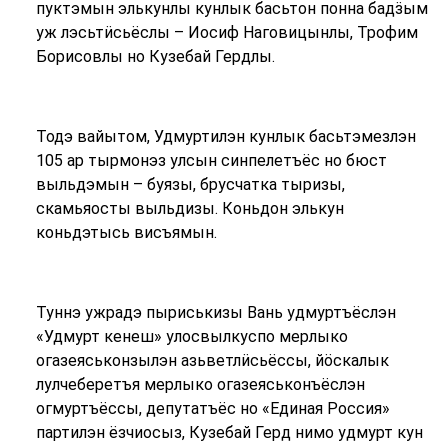
пуктэмын элькунлы кунлык басьтон понна бадӟым
уж лэсьтӥсьёслы – Иосиф Наговицынлы, Трофим
Борисовлы но Кузебай Гердлы.
Тодэ вайытом, Удмуртилэн кунлык басьтэмезлэн
105 ар тырмонэз улсын синпелетъёс но бюст
выльдэмын – буязы, брусчатка тыризы,
скамьяосты выльдизы. Коньдон элькун
коньдэтысь висъямын.
Туннэ ужрадэ пыриськизы Вань удмуртъёслэн
«Удмурт кенеш» улосвылкуспо мерлыко
огазеяськонзылэн азьветлӥсьёссы, йӧскалык
лулчеберетъя мерлыко огазеяськонъёслэн
огмуртъёссы, депутатъёс но «Единая Россия»
партилэн ёзчиосыз, Кузебай Герд нимо удмурт кун