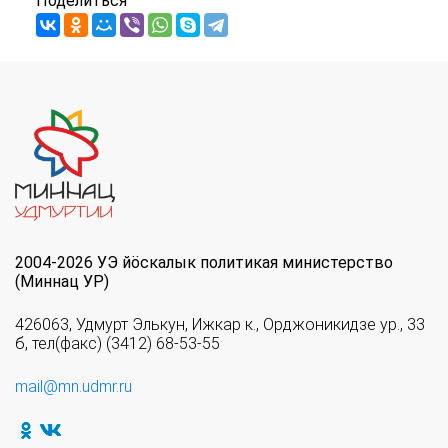
Поделиться
2004-2026 УЭ йöскалык политикая министерство
(Миннац УР)
426063, Удмурт Элькун, Ижкар к., Орджоникидзе ур., 33
б, тел(факс) (3412) 68-53-55
mail@mn.udmr.ru