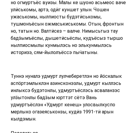
но огмуртъёс вуизы. Малы ке шуоно асьмеос ваче
улӥськомы, артэ, одӥг куншет улын. Ӵошен
ужаськомы, нылпиосты будэтӥськомы,
тушмонъёсын ожмаськиськомы. Отын, фронтын
но, татын но. Валтӥсез – валче. Нимысьтыз тау
бадӟымъёслы, дышетӥсьёслы, кудъёсыз тыршо
нылпиосмылы кунмылэсь но элькунмылэсь
историзэ, сям-йылолъёссэ пыӵатыны.
Туннэ нуналэ удмурт лулчеберетлэн но йӧскалык
аспӧртэмлыклэн азинсконэзлы, удмурт кыллэсь
инлыксэ будэтонлы, удмуртъёслэсь асваланзэс
улӟытонлы бадӟым юрттэт сётэ Вань
удмуртъёслэн «Удмурт кенеш» улосвылкуспо
мерлыко огазеяськонзы, кудӥз 1991-тӥ арын
кылдэмын.