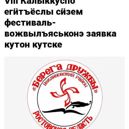
VIII Калыккуспо
егӥтъёслы сӥзем
фестиваль-
вожвылъяськонэ заявка
кутон кутске