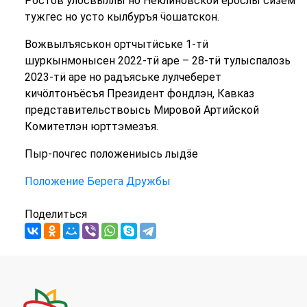
Ростов улосвыллы но Неклиновской ёрослы сӥзем
тужгес но усто кылбуръя ӵошатскон.
Вожвылъяськон ортчытӥське 1-тӥ
шуркынмонысен 2022-тӥ аре – 28-тӥ тулыспалозь
2023-тӥ аре но радъяське лулчеберет
кичӧлтонъёсъя Президент фондлэн, Кавказ
представительствоысь Мировой Артийской
Комитетлэн юрттэмезъя.
Пыр-почгес положениысь лыдӟе
Положение Берега Дружбы
Поделиться