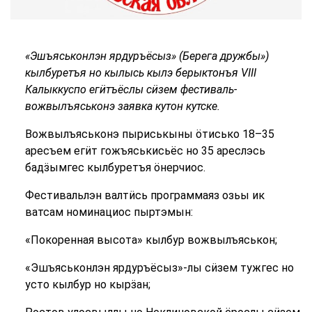
«Эшъяськонлэн ярдуръёсыз» (Берега дружбы»)
кылбуретъя но кылысь кылэ берыктонъя VIII
Калыккуспо егӥтъёслы сӥзем фестиваль-
вожвылъяськонэ заявка кутон кутске.
Вожвылъяськонэ пыриськыны ӧтисько 18–35
аресъем егӥт гожъяськисьёс но 35 ареслэсь
бадӟымгес кылбуретъя ӧнерчиос.
Фестивальлэн валтӥсь программаяз озьы ик
ватсам номинациос пыртэмын:
«Покоренная высота» кылбур вожвылъяськон;
«Эшъяськонлэн ярдуръёсыз»-лы сӥзем тужгес но
усто кылбур но кырӟан;