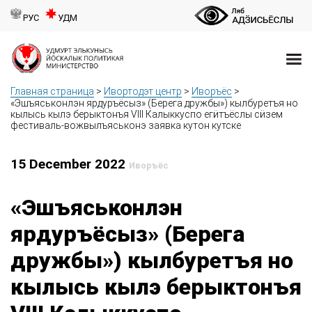
РУС
УДМ
Главная страница
>
Ивортодэт центр
>
Иворъёс
>
«Эшъяськонлэн ярдуръёсыз» (Берега дружбы») кылбуретъя но
кылысь кылэ берыктонъя VIII Калыккуспо егӥтъёслы сӥзем
фестиваль-вожвылъяськонэ заявка кутон кутске
15 December 2022
Иворъёс
«Эшъяськонлэн
ярдуръёсыз» (Берега
дружбы») кылбуретъя но
кылысь кылэ берыктонъя