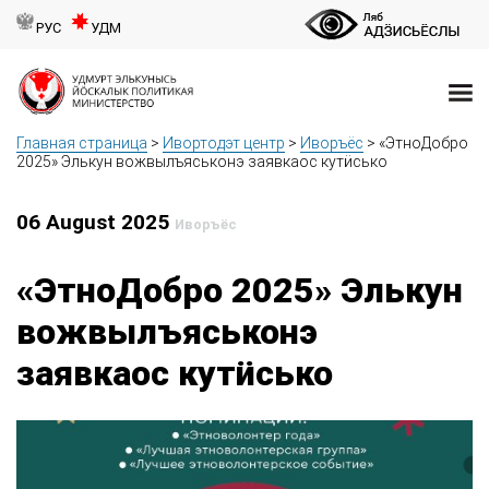
РУС
УДМ
Главная страница
>
Ивортодэт центр
>
Иворъёс
>
«ЭтноДобро
2025» Элькун вожвылъяськонэ заявкаос кутӥсько
06 August 2025
Иворъёс
«ЭтноДобро 2025» Элькун
вожвылъяськонэ
заявкаос кутӥсько