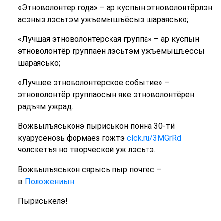
«Этноволонтер года» – ар куспын этноволонтёрлэн
асэныз лэсьтэм ужъемышъёсыз шараясько;
«Лучшая этноволонтерская группа» – ар куспын
этноволонтёр группаен лэсьтэм ужъемышъёссы
шараясько;
«Лучшее этноволонтерское событие» –
этноволонтёр группаосын яке этноволонтёрен
радъям ужрад.
Вожвылъяськонэ пыриськон понна 30-тӥ
куарусёнозь формаез гожтэ
clck.ru/3MGrRd
чӧлскетъя но творческой уж лэсьтэ.
Вожвылъяськон сярысь пыр почгес –
в
Положениын
Пыриськелэ!