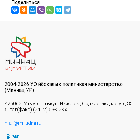
Поделиться
2004-2026 УЭ йöскалык политикая министерство
(Миннац УР)
426063, Удмурт Элькун, Ижкар к., Орджоникидзе ур., 33
б, тел(факс) (3412) 68-53-55
mail@mn.udmr.ru