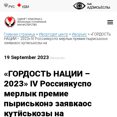
РУС
УДМ
Главная страница
>
Ивортодэт центр
>
Иворъёс
>
«ГОРДОСТЬ
НАЦИИ – 2023» IV Россиякуспо мерлык премие пыриськонэ
заявкаос кутӥськозы на
19 September 2023
Иворъёс
«ГОРДОСТЬ НАЦИИ –
2023» IV Россиякуспо
мерлык премие
пыриськонэ заявкаос
кутӥськозы на