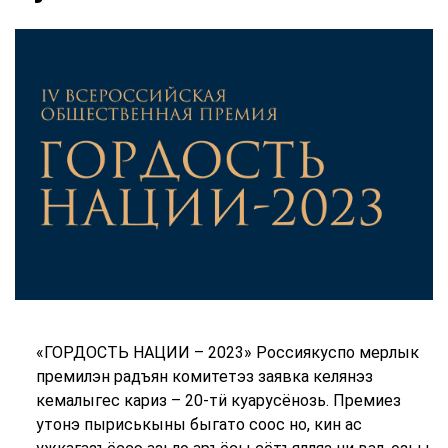
«ГОРДОСТЬ НАЦИИ – 2023» Россиякуспо мерлык
премилэн радъян комитетэз заявка келянэз
кемалыгес кариз – 20-тӥ куарусёнозь. Премиез
утонэ пыриськыны быгато соос но, кин ас