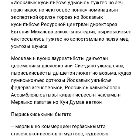
«Йӧскалык кусыпъёсъя удысысь тужгес но ӟеч
практикаос но ӵектосъёс понна» номинациын
экспертной ӧрилэн тӧроез но йӧскалык
кусыпъёсъя Ресурсной центрлэн директорез
Евгения Михалева валэктыны куриз, пыриськисьёс
ӵектоссылэсь тужгес но аспӧртэмлыко палзэ мед
усьтозы шуыса.
Москваын вуоно лауреатъёсты данъетан
церемонилы дасясько ини. Сӥё-дано ужрад сяна,
пыриськисьёсты дышетон люкет но возьма, кудаз
пумиськонъёс ортчозы Йӧскалык ужъёсъя
федерал агенствоысь, Россиысь калыкъёслэн
Ассамблеяысьтызы кивалтӥсьёсын, чакламын
Мерлыко палатае но Кун Думае ветлон.
Пыриськиськыны быгато:
– мерлык но коммерциен герӟаськымтэ
огазеяськонъёсысь огмуртъёс, кудъёсыз