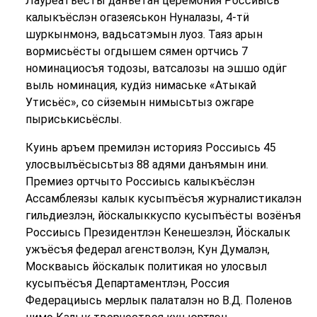
Лауреатъёсты данъетан церемония Россиысь
калыкъёслэн огазеяськон Нуналазы, 4-тӥ
шуркынмонэ, вадьсатэмын луоз. Таяз арын
вормисьёсты огдышем сямен ортчись 7
номинациосъя тодозы, ватсалозы на эшшо одӥг
выль номинация, кудӥз нимаське «Атыкай
Утисьёс», со сӥземын нимысьтыз ожгаре
пыриськисьёслы.
Куинь аръем премилэн историяз Россиысь 45
улосвылъёсысьтыз 88 адями данъямын ини.
Премиез ортчыто Россиысь калыкъёслэн
Ассамблеязы калык кусыпъёсъя журналистикалэн
гильдиезлэн, йӧскалыккуспо кусыпъёсты возёнъя
Россиысь Президентлэн Кенешезлэн, Йӧскалык
ужъёсъя федерал агенстволэн, Кун Думалэн,
Москваысь йӧскалык политикая но улосвыл
кусыпъёсъя Департаментлэн, Россия
Федерациысь мерлык палаталэн но В.Д. Поленов