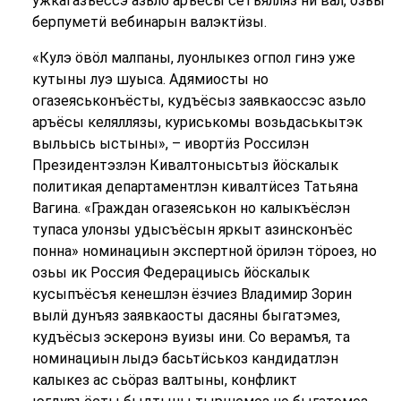
ужкагазъёссэ азьло аръёсы сётъялляз ни вал, озьы
берпуметӥ вебинарын валэктӥзы.
«Кулэ ӧвӧл малпаны, луонлыкез огпол гинэ уже
кутыны луэ шуыса. Адямиосты но
огазеяськонъёсты, кудъёсыз заявкаоссэс азьло
аръёсы келяллязы, куриськомы возьдаськытэк
выльысь ыстыны», – ивортӥз Россилэн
Президентэзлэн Кивалтонысьтыз йӧскалык
политикая департаментлэн кивалтӥсез Татьяна
Вагина. «Граждан огазеяськон но калыкъёслэн
тупаса улонзы удысъёсын яркыт азинсконъёс
понна» номинациын экспертной ӧрилэн тӧроез, но
озьы ик Россия Федерациысь йӧскалык
кусыпъёсъя кенешлэн ёзчиез Владимир Зорин
вылӥ дунъяз заявкаосты дасяны быгатэмез,
кудъёсыз эскеронэ вуизы ини. Со верамъя, та
номинациын лыдэ басьтӥськоз кандидатлэн
калыкез ас сьӧраз валтыны, конфликт