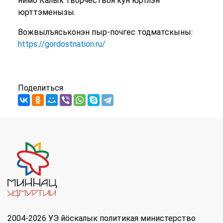
нимо Калык творчествоя кун юртлэн
юрттэменызы.
Вожвылъяськонэн пыр-почгес тодматскыны:
https://gordostnation.ru/
Поделиться
2004-2026 УЭ йöскалык политикая министерство