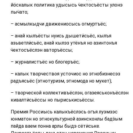
йӧскалык политика удысысь ӵектосъёсты улонэ
пыӵато;
– асмылкыдчи движениосысь огмуртъёс;
– анай кылъёсты нуись дышетӥсьёс, кылъя
азьветлӥсьёс, анай кылэз утёнъя но азинтонъя
ӵектосъёслэн авторъёссы;
– журналистъёс но блогеръёс;
– калык творчествоя усточиос но этнобизнесэз
радъясьёс (этнотуризм, этномода но мукет);
– творческой коллективъёслэн, огазеяськонъёслэн
кивалтӥсьёссы но пыриськисьёссы.
Премия Россиысь калыкъёслэсь огъя луэмзэс
юнматон но этнокультурной азинсконлы бадӟым
пайда ваем понна арлы быдэ сётӥське.