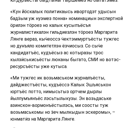
югдуръёсты быдтыны тыршемез но быгатэмез.
«Кун йӧскалык политикаысь ивортодэт удысын
бадӟым уж нуэмез понна» номинациын экспертной
ӧрилэн тӧроез но калык кусыпъёсъя
журналистикалэн гильдиезлэн тӧроез Маргарита
Лянге вераз, кыӵеоссэ ӵектэммуртъёсты тужгес
но дунъяло комитетлэн ёзчиосыз. Со сыӵе
кандидатъёс, кудъёсыз ас котыразы трос
кылзӥськисьёсты люканы быгато, СМИ но вотэс-
ресурсъёсты уже кутыса.
«Ми тужгес ик возьмаськом журналъёсты,
дайджестъёсты, кудъёссэ Калык Эшъяськон
юртъёс потто, нимысьтыз ортчем дырлы
йылпумъянъёс лэсьтылыкузы. Эн возьдаське
азинскон-вормонъёстылэсь, ми соосты туж
возьмаськомы но ӟеч мылкыдын эскеромы», –
юнматӥз на Маргарита Лянге.