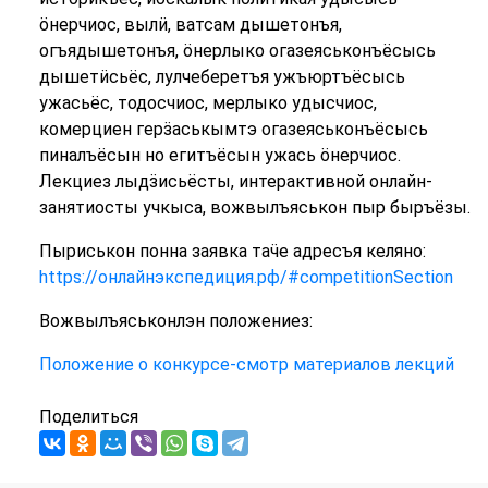
ӧнерчиос, вылӥ, ватсам дышетонъя,
огъядышетонъя, ӧнерлыко огазеяськонъёсысь
дышетӥсьёс, лулчеберетъя ужъюртъёсысь
ужасьёс, тодосчиос, мерлыко удысчиос,
комерциен герӟаськымтэ огазеяськонъёсысь
пиналъёсын но егитъёсын ужась ӧнерчиос.
Лекциез лыдӟисьёсты, интерактивной онлайн-
занятиосты учкыса, вожвылъяськон пыр быръёзы.
Пыриськон понна заявка таӵе адресъя келяно:
https://онлайнэкспедиция.рф/#competitionSection
Вожвылъяськонлэн положениез:
Положение о конкурсе-смотр материалов лекций
Поделиться