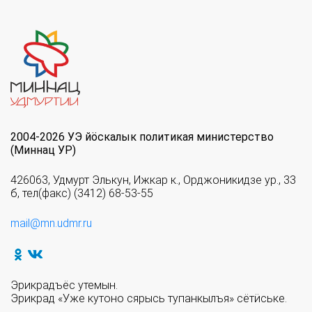
2004-2026 УЭ йöскалык политикая министерство
(Миннац УР)
426063, Удмурт Элькун, Ижкар к., Орджоникидзе ур., 33
б, тел(факс) (3412) 68-53-55
mail@mn.udmr.ru
Эрикрадъёс утемын.
Эрикрад «Уже кутоно сярысь тупанкылъя» сётӥське.