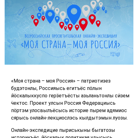
«Моя страна – моя Россия» – патриотизез
будэтонлы, Россияысь егитъёс пӧлын
йӧскалыккуспо герӟетъёсты азьланьтонлы сӥзем
ӵектос. Проект улсын Россия Федерациысь
пӧртэм улосвылъёсысь историе пырем адямиос
сярысь онлайн-лекциослэсь кылдытэмын луозы.
Онлайн-экспедицие пыриськыны быгатозы
историкъёс, йӧскалык политикая удысысь