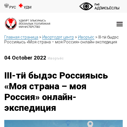
РУС
УДМ
Главная страница
>
Ивортодэт центр
>
Иворъёс
>
III-тӥ быдэс
Россияысь «Моя страна – моя Россия» онлайн-экспедиция
04 October 2022
Иворъёс
III-тӥ быдэс Россияысь
«Моя страна – моя
Россия» онлайн-
экспедиция