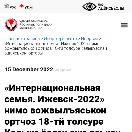
РУС
УДМ
Главная страница
>
Ивортодэт центр
>
Иворъёс
>
«Интернациональная семья. Ижевск-2022» нимо
вожвылъяськон ортчоз 18-тӥ толсуре Калыкъёслэн
эшъяськон юртазы
15 December 2022
Иворъёс
«Интернациональная
семья. Ижевск-2022»
нимо вожвылъяськон
ортчоз 18-тӥ толсуре