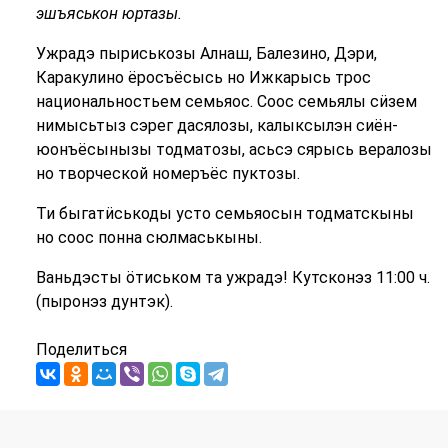
эшъяськон юртазы.
Ужрадэ пыриськозы Алнаш, Балезино, Дэри,
Каракулино ёросъёсысь но Ижкарысь трос
национальностьем семьяос. Соос семьялы сӥзем
нимысьтыз сэрег дасялозы, калыксылэн сиён-
юонъёсынызы тодматозы, асьсэ сярысь вералозы
но творческой номеръёс пуктозы.
Ти быгатӥськоды усто семьяосын тодматскыны
но соос понна сюлмаськыны.
Ваньдэсты ӧтиськом та ужрадэ! Кутсконэз 11:00 ч.
(пыронэз дунтэк).
Поделиться