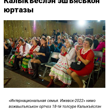
Калыкъёслэн эшъяськон
юртазы
«Интернациональная семья. Ижевск-2022» нимо
вожвылъяськон ортчоз 18-тӥ толсуре Калыкъёслэн