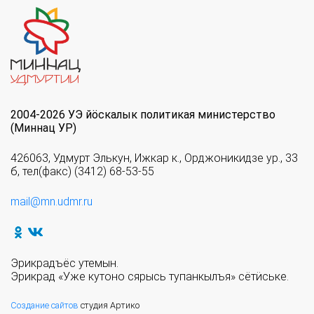
2004-2026 УЭ йöскалык политикая министерство
(Миннац УР)
426063, Удмурт Элькун, Ижкар к., Орджоникидзе ур., 33
б, тел(факс) (3412) 68-53-55
mail@mn.udmr.ru
Эрикрадъёс утемын.
Эрикрад «Уже кутоно сярысь тупанкылъя» сётӥське.
Создание сайтов
студия Артико