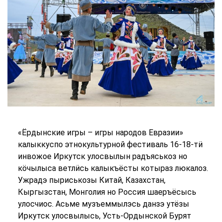
«Ёрдынские игры – игры народов Евразии»
калыккуспо этнокультурной фестиваль 16-18-тӥ
инвожое Иркутск улосвылын радъяськоз но
кӧчылыса ветлӥсь калыкъёсты котыраз люкалоз.
Ужрадэ пыриськозы Китай, Казахстан,
Кыргызстан, Монголия но Россия шаеръёсысь
улосчиос. Асьме музъеммылэсь данзэ утёзы
Иркутск улосвылысь, Усть-Ордынской Бурят