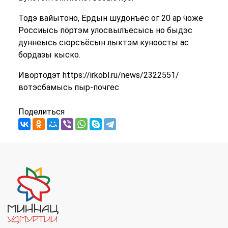
Тодэ вайытоно, Ёрдын шудонъёс ог 20 ар ӵоже
Россиысь пӧртэм улосвылъёсысь но быдэс
дуннеысь сюрсъёсын лыктэм куноосты ас
бордазы кыско.
Ивортодэт https://irkobl.ru/news/2322551/
вотэсбамысь пыр-почгес
Поделиться