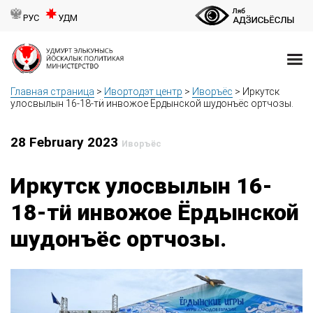
РУС
УДМ
Главная страница
>
Ивортодэт центр
>
Иворъёс
>
Иркутск
улосвылын 16-18-тӥ инвожое Ёрдынской шудонъёс ортчозы.
28 February 2023
Иворъёс
Иркутск улосвылын 16-
18-тӥ инвожое Ёрдынской
шудонъёс ортчозы.