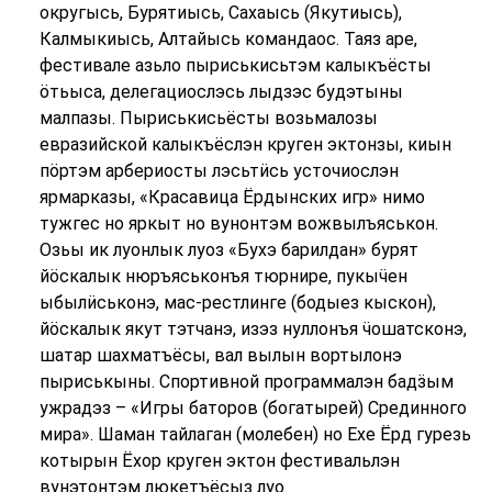
округысь, Бурятиысь, Сахаысь (Якутиысь),
Калмыкиысь, Алтайысь командаос. Таяз аре,
фестивале азьло пыриськисьтэм калыкъёсты
ӧтьыса, делегациослэсь лыдзэс будэтыны
малпазы. Пыриськисьёсты возьмалозы
евразийской калыкъёслэн круген эктонзы, киын
пӧртэм арбериосты лэсьтӥсь усточиослэн
ярмарказы, «Красавица Ёрдынских игр» нимо
тужгес но яркыт но вунонтэм вожвылъяськон.
Озьы ик луонлык луоз «Бухэ барилдан» бурят
йӧскалык нюръяськонъя тюрнире, пукыӵен
ыбылӥськонэ, мас-рестлинге (бодыез кыскон),
йӧскалык якут тэтчанэ, изэз нуллонъя ӵошатсконэ,
шатар шахматъёсы, вал вылын вортылонэ
пыриськыны. Спортивной программалэн бадӟым
ужрадэз – «Игры баторов (богатырей) Срединного
мира». Шаман тайлаган (молебен) но Ехе Ёрд гурезь
котырын Ёхор круген эктон фестивальлэн
вунэтонтэм люкетъёсыз луо.