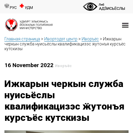
РУС
УДМ
Главная страница
>
Ивортодэт центр
>
Иворъёс
>
Ижкарын
черкын служба нуисьёслы квалификацизэс ӝутонъя курсъёс
кутскизы
16 November 2022
Иворъёс
Ижкарын черкын служба
нуисьёслы
квалификацизэс ӝутонъя
курсъёс кутскизы