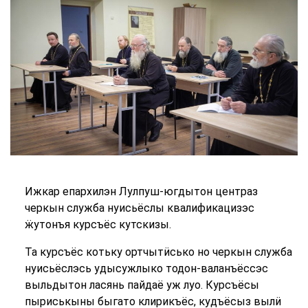
Ижкар епархилэн Лулпуш-югдытон центраз
черкын служба нуисьёслы квалификацизэс
ӝутонъя курсъёс кутскизы.
Та курсъёс котьку ортчытӥсько но черкын служба
нуисьёслэсь удысужлыко тодон-валанъёссэс
выльдытон ласянь пайдаё уж луо. Курсъёсы
пыриськыны быгато клирикъёс, кудъёсыз вылӥ