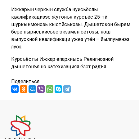
Ижкарын черкын служба нуисьёслы
квалификацизэс ӝутонъя курсъёс 25-тӥ
шуркынмонозь кыстӥськозы. Дышетскон бырем
бере пыриськисьёс экзамен сётозы, нош
выпускной квалификаци ужез утён – йылпумянэз
луоз.
Курсъёсты Ижкар епархиысь Религиозной
дышетонъя но катехизацияя ёзэт радъя.
Поделиться