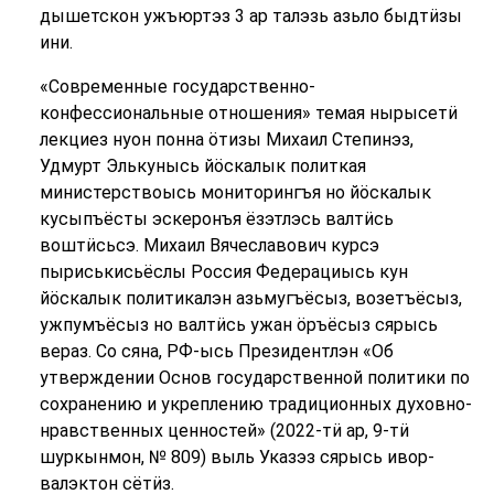
дышетскон ужъюртэз 3 ар талэзь азьло быдтӥзы
ини.
«Современные государственно-
конфессиональные отношения» темая нырысетӥ
лекциез нуон понна ӧтизы Михаил Степинэз,
Удмурт Элькунысь йӧскалык политкая
министерствоысь мониторингъя но йӧскалык
кусыпъёсты эскеронъя ёзэтлэсь валтӥсь
воштӥсьсэ. Михаил Вячеславович курсэ
пыриськисьёслы Россия Федерациысь кун
йӧскалык политикалэн азьмугъёсыз, возетъёсыз,
ужпумъёсыз но валтӥсь ужан ӧръёсыз сярысь
вераз. Со сяна, РФ-ысь Президентлэн «Об
утверждении Основ государственной политики по
сохранению и укреплению традиционных духовно-
нравственных ценностей» (2022-тӥ ар, 9-тӥ
шуркынмон, № 809) выль Указэз сярысь ивор-
валэктон сётӥз.