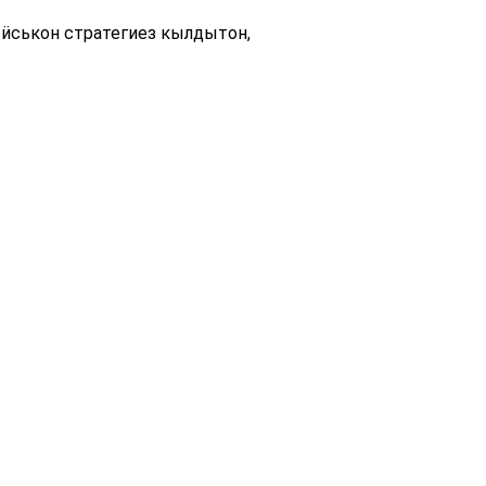
тӥськон стратегиез кылдытон,