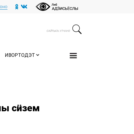
тоно
ИВОРТОДЭТ
лы сӥзем