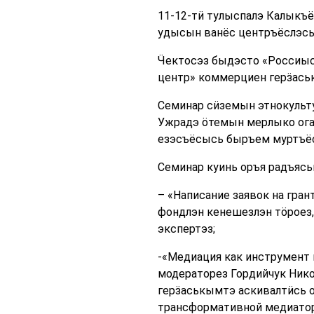
11-12-тӥ тулыспалэ Калыкъ
удысын ванёс центръёслэсь
Ӵектосэз быдэсто «Россиыс
центр» коммерциен герӟаськ
Семинар сӥземын этнокульт
Ужрадэ ӧтемын мерлыко огаз
езэсъёсысь быръем муртъёс
Семинар куинь оръя радъясь
– «Написание заявок на гра
фондлэн кенешезлэн тӧроез,
экспертэз;
-«Медиация как инструмент
модераторез Гордийчук Нико
герӟаськымтэ аскивалтӥсь о
трансформативной медиатор