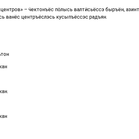
центров» – ӵектонъёс пӧлысь валтӥсьёссэ быръён, азин
ь ванёс центръёслэсь кусыпъёссэс радъян.
ьтон
жан
жан.
жан