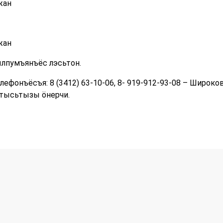
жан
жан
ылпумъянъёс лэсьтон.
лефонъёсъя: 8 (3412) 63-10-06, 8- 919-912-93-08 – Широко
тысьтызы ӧнерчи.