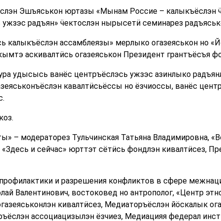
ёслэн Эшъяськон юртазы «Мынам Россие – калыкъёслэн 
 ужзэс радъян» ӵектослэн нырысетӥ семинарез радъяськ
ь калыкъёслэн ассамблеязы» мерлыко огазеяськон но «
ымтэ аскивалтӥсь огазеяськон Президент грантъёсъя фо
ура удысысь ванёс центръёслэсь ужзэс азинлыко радъян
еяськонъёслэн кавалтӥсьёссы но ёзчиоссы, ванёс центр
.
коз.
нты» – модераторез Тульчинская Татьяна Владимировна, «
 «Здесь и сейчас» юрттэт сётӥсь фондлэн кивалтӥсез, П
 профилактики и разрешения конфликтов в сфере межнац
лай Валентинович, востоковед но антрополог, «Центр э
газеяськонлэн кивалтӥсез, Медиаторъёслэн йӧскалык ог
ъёслэн ассоциацизылэн ёзчиез, Медиацияя федерал инст