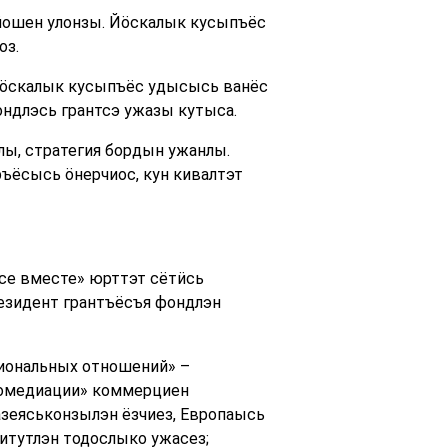
ӵошен улонзы. Йӧскалык кусыпъёс
оз.
Йӧскалык кусыпъёс удысысь ванёс
ндлэсь грантсэ ужазы кутыса.
лы, стратегия
бордын ужанлы.
ъёсысь ӧнерчиос, кун кивалтэт
Все вместе» юрттэт сётӥсь
резидент грантъёсъя фондлэн
иональных отношений» –
тномедиации» коммерциен
азеяськонзылэн ёзчиез, Европаысь
итутлэн тодослыко ужасез;