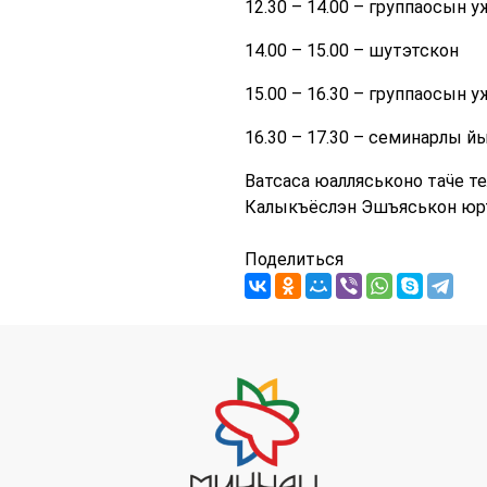
12.30 – 14.00 – группаосын у
14.00 – 15.00 – шутэтскон
15.00 – 16.30 – группаосын у
16.30 – 17.30 – семинарлы й
Ватсаса юалляськоно таӵе те
Калыкъёслэн Эшъяськон юр
Поделиться