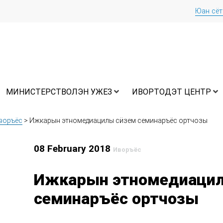
Юан сё
МИНИСТЕРСТВОЛЭН УЖЕЗ
ИВОРТОДЭТ ЦЕНТР
воръёс
>
Ижкарын этномедиацилы сӥзем семинаръёс ортчозы
08 February 2018
Иворъёс
Ижкарын этномедиаци
семинаръёс ортчозы