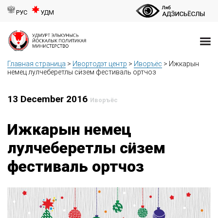
РУС
УДМ
Главная страница
>
Ивортодэт центр
>
Иворъёс
>
Ижкарын
немец лулчеберетлы сӥзем фестиваль ортчоз
13 December 2016
Иворъёс
Ижкарын немец
лулчеберетлы сӥзем
фестиваль ортчоз