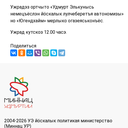
Ужрадэз ортчыто «Удмурт Элькунысь
немецъёслэн йӧскалык лулчеберетъя автономизы»
но «Югендхайм» мерлыко огазеяськонъёс.
Ужрад кутскоз 12.00 часэ.
Поделиться
2004-2026 УЭ йöскалык политикая министерство
(Миннац УР)