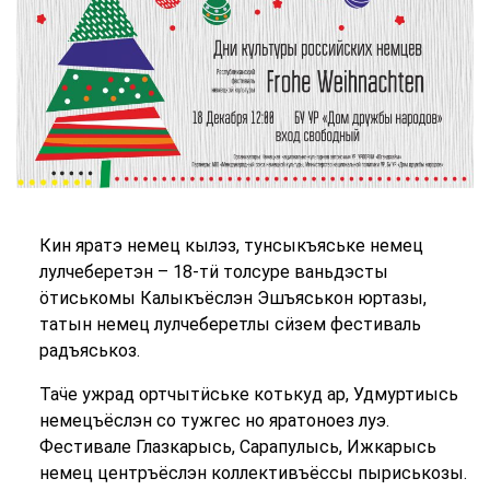
Кин яратэ немец кылэз, тунсыкъяське немец
лулчеберетэн – 18-тӥ толсуре ваньдэсты
ӧтиськомы Калыкъёслэн Эшъяськон юртазы,
татын немец лулчеберетлы сӥзем фестиваль
радъяськоз.
Таӵе ужрад ортчытӥське котькуд ар, Удмуртиысь
немецъёслэн со тужгес но яратоноез луэ.
Фестивале Глазкарысь, Сарапулысь, Ижкарысь
немец центръёслэн коллективъёссы пыриськозы.