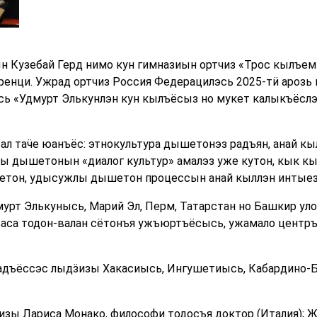
ын Кузебай Герд нимо кун гимназиын ортчиз «Трос кылъе
енци. Ужрад ортчиз Россия Федерацилэсь 2025-тӥ арозь 
сь «Удмурт Элькунлэн кун кылъёсыз но мукет калыкъёсл
л таӵе юанъёс: этнокультура дышетонэз радъян, анай 
ы дышетонын «диалог культур» амалэз уже кутон, кык кыл
шетон, удысужлы дышетон процессын анай кыллэн интыез
рт Элькунысь, Марий Эл, Перм, Татарстан но Башкир ул
аса тодон-валан сётонъя ужъюртъёсысь, ужамало центръё
адъёссэс лыдӟизы Хакасиысь, Ингушетиысь, Кабардино-
зы Лариса Монако, философи тодосъя доктор (Италия); 