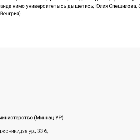
ранда нимо университетысь дышетись; Юлия Спешилова,
Венгрия).
министерство (Миннац УР)
джоникидзе ур., 33 б,