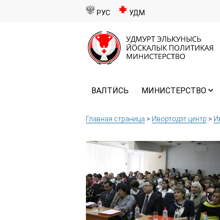
РУС
УДМ
ВАЛТӤСЬ
МИНИСТЕРСТВО
Главная страница
>
Ивортодэт центр
>
И