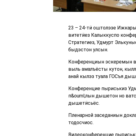
23 – 24-тӥ оштолэзе Ижкар
витетӥез Калыккуспо конфер
Стратегиез, Удмурт Элькуны
быдэстон улсын.
Конференциын эскеремын ва
выль амалъёсты кутон, кылл
анай кылэз туала ГОСъя ды
Конференцие пыриськиз Удму
п&ouml;лын дышетон но ватс
дышетӥсьёс.
Пленарной заседаниын докл
тодосчиос.
Видеоконференцие пыриськи