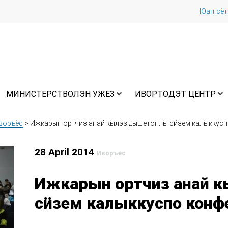
Юан сё
МИНИСТЕРСТВОЛЭН УЖЕЗ
ИВОРТОДЭТ ЦЕНТР
воръёс
>
Ижкарын ортчиз анай кылэз дышетонлы сӥзем калыккус
28 April 2014
Иворъёс
Ижкарын ортчиз анай 
сӥзем калыккуспо конф