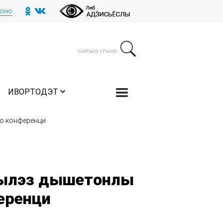
тоно
ИВОРТОДЭТ
по конференци
кылэз дышетонлы
еренци