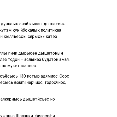
м дуннеын анай кыллы дышетон»
кутэм кун йӧскалык политикая
эн кыллъёссы сярысь» катэз
кыллы пичи дырысен дышетонын
эз тодон – аслыкез будэтон амал,
 но мукет юанъёс.
осъёсысь 130 котыр адямиос. Соос
сысь &ouml;нерчиос, тодосчиос,
Балкариысь дышетӥсьёс но
Жужанна Шаланки, философи