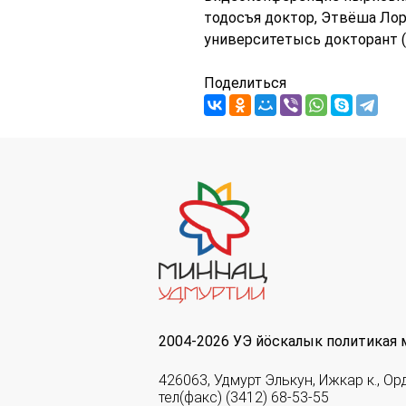
тодосъя доктор, Этвёша Ло
университетысь докторант (
Поделиться
2004-2026 УЭ йöскалык политикая 
426063, Удмурт Элькун, Ижкар к., Ор
тел(факс) (3412) 68-53-55