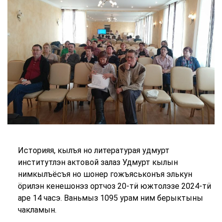
Историяя, кылъя но литературая удмурт
институтлэн актовой залаз Удмурт кылын
нимкылъёсъя но шонер гожъяськонъя элькун
ӧрилэн кенешонэз ортчоз 20-тӥ южтолэзе 2024-тӥ
аре 14 часэ. Ваньмыз 1095 урам ним берыктыны
чакламын.