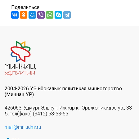
Поделиться
2004-2026 УЭ йöскалык политикая министерство
(Миннац УР)
426063, Удмурт Элькун, Ижкар к., Орджоникидзе ур., 33
б, тел(факс) (3412) 68-53-55
mail@mn.udmr.ru