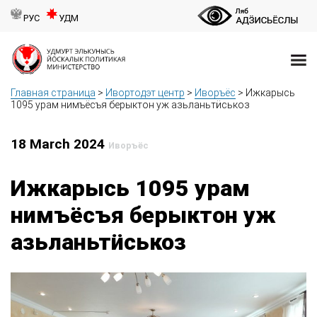
РУС
УДМ
Главная страница
>
Ивортодэт центр
>
Иворъёс
>
Ижкарысь
1095 урам нимъёсъя берыктон уж азьланьтӥськоз
18 March 2024
Иворъёс
Ижкарысь 1095 урам
нимъёсъя берыктон уж
азьланьтӥськоз