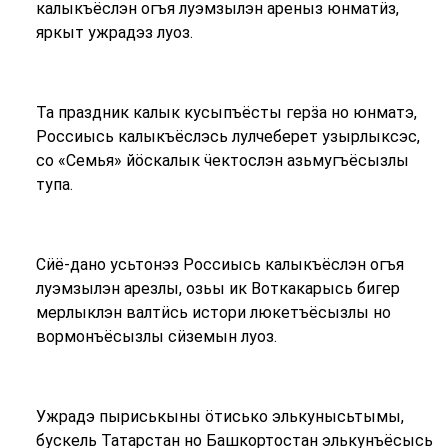
калыкъёслэн огъя луэмзылэн ареныз юнматӥз,
яркыт ужрадэз луоз.
Та праздник калык кусыпъёсты герӟа но юнматэ,
Россиысь калыкъёслэсь лулчеберет узырлыксэс,
со «Семья» йӧскалык ӵектослэн азьмугъёсызлы
тупа.
Сӥё-дано усьтонэз Россиысь калыкъёслэн огъя
луэмзылэн арезлы, озьы ик Воткакарысь бигер
мерлыклэн валтӥсь истори люкетъёсызлы но
вормонъёсызлы сӥземын луоз.
Ужрадэ пыриськыны ӧтисько элькунысьтымы,
бускель Татарстан но Башкортостан элькунъёсысь