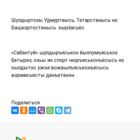
Шулдыртозы Удмуртиысь, Татарстанысь но
Башкортостанысь кырӟасьёс.
«Сабантуй» шулдыръяськон йылпумъяськоз
батырез, озьы ик спорт нюръяськонъёсысь но
кылдытос ужъя вожвылъяськонъёсысь
вормисьёсты данъетанэн.
Поделиться