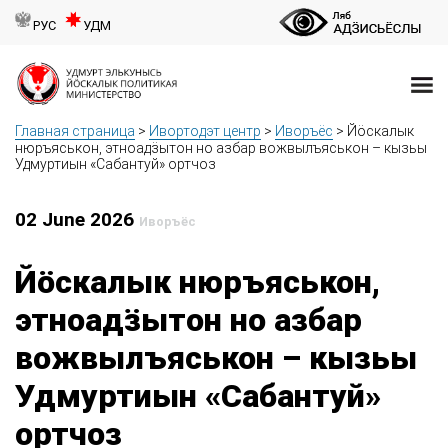
РУС
УДМ
Главная страница
>
Ивортодэт центр
>
Иворъёс
>
Йӧскалык
нюръяськон, этноадӟытон но азбар вожвылъяськон – кызьы
Удмуртиын «Сабантуй» ортчоз
02 June 2026
Иворъёс
Йӧскалык нюръяськон,
этноадӟытон но азбар
вожвылъяськон – кызьы
Удмуртиын «Сабантуй»
ортчоз