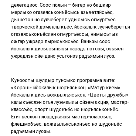
делегациос. Соос пӧлын – бигер но башкир
мерлыко огазеяськонъёсысь азьветлӥсьёс,
дышетон но лулчеберет удысысь огмуртъёс,
творческой дэменлыкъёс, йӧскалык-лулчеберетъя
огазеяськонъёслэн огмуртъёссы, нимысьтыз
ожгар ужрадэ пыриськисьёс. Ваньзы соос
йӧскалык дӥсьёсынызы парадэ потозы, озьыен
ужрадлэн сӥё-дано усьтонэз радъямын луоз.
Куноосты шулдыр тунсыко программа вите:
«Көрэш» йӧскалык нюръяськон, «Матур кием»
йӧскалык дӥсь вожвылъяськон, «Цветы дружбы»
калыкъёслэн огъя луэмзылы сӥзем акция, мастер-
классъёс, спорт шудонъёс но нюръяськонъёс.
Егитъёслэн площадкаязы мастер-классъёс,
флешмобъёс, вожвылъяськонъёс но шудонъёс
радъямын луозы.