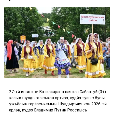
27-тӥ инвожое Воткакарлэн пляжаз Сабантуй (0+)
калык шулдыръяськон ортчоз, кудӥз тулыс бусы
ужъёсын герӟаськемын. Шулдыръяськон 2026-тӥ
арлэн, кудзэ Владимир Путин Россиысь