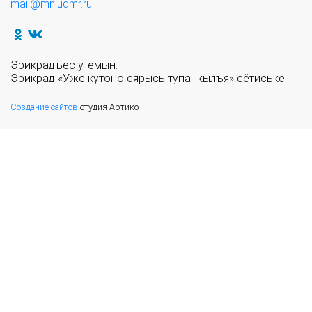
mail@mn.udmr.ru
Эрикрадъёс утемын.
Эрикрад «Уже кутоно сярысь тупанкылъя» сётӥське.
Создание сайтов
студия Артико