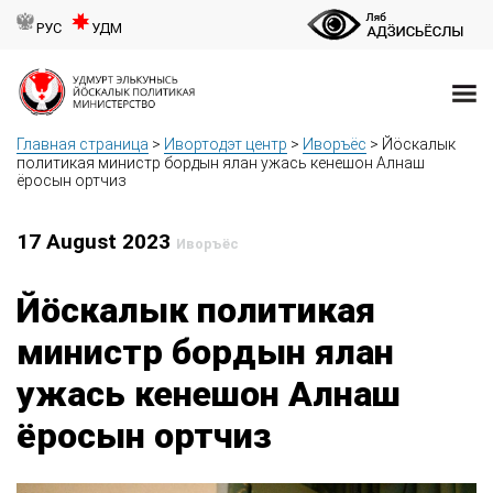
РУС
УДМ
Главная страница
>
Ивортодэт центр
>
Иворъёс
>
Йӧскалык
политикая министр бордын ялан ужась кенешон Алнаш
ёросын ортчиз
17 August 2023
Иворъёс
Йӧскалык политикая
министр бордын ялан
ужась кенешон Алнаш
ёросын ортчиз