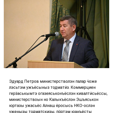
Эдуард Петров министерстволэн палар ӵоже
лэсьтэм ужъёсыныз тодматӥз. Коммерциен
герӟаськымтэ огазеяськонъёслэн кивалтӥсьёссы,
министерствоын но Калыкъёслэн Эшъяськон
юртазы ужасьёс Алнаш ёросысь НКО-ослэн
уженызы тодматскизы, пӧртэм юанъёсты