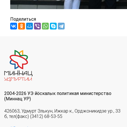
Поделиться
2004-2026 УЭ йöскалык политикая министерство
(Миннац УР)
426063, Удмурт Элькун, Ижкар к., Орджоникидзе ур., 33
б, тел(факс) (3412) 68-53-55