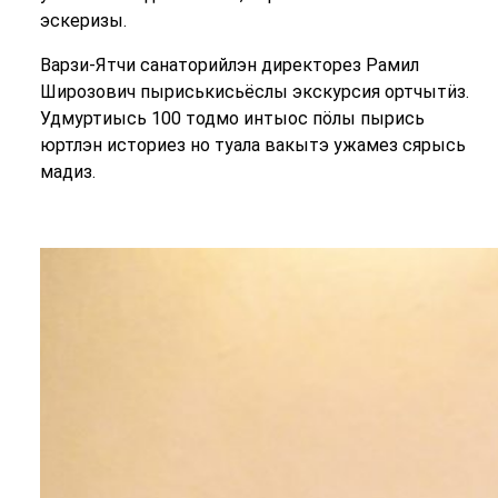
эскеризы.
Варзи-Ятчи санаторийлэн директорез Рамил
Широзович пыриськисьёслы экскурсия ортчытӥз.
Удмуртиысь 100 тодмо интыос пӧлы пырись
юртлэн историез но туала вакытэ ужамез сярысь
мадиз.