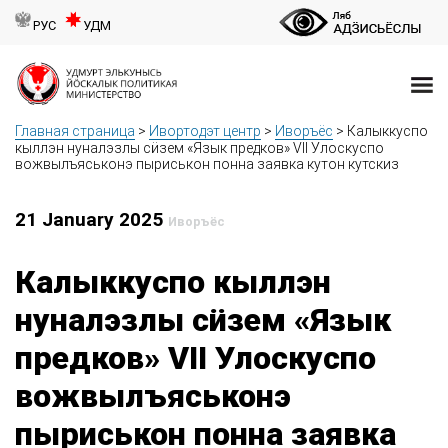
РУС
УДМ
Главная страница
>
Ивортодэт центр
>
Иворъёс
>
Калыккуспо
кыллэн нуналэзлы сӥзем «Язык предков» VII Улоскуспо
вожвылъяськонэ пыриськон понна заявка кутон кутскиз
21 January 2025
Иворъёс
Калыккуспо кыллэн
нуналэзлы сӥзем «Язык
предков» VII Улоскуспо
вожвылъяськонэ
пыриськон понна заявка