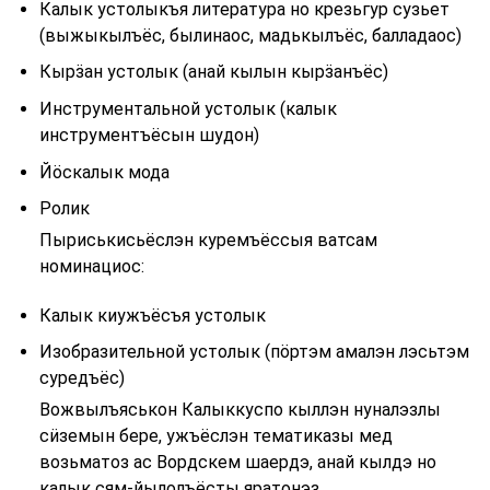
Калык устолыкъя литература но крезьгур сузьет
(выжыкылъёс, былинаос, мадькылъёс, балладаос)
Кырӟан устолык (анай кылын кырӟанъёс)
Инструментальной устолык (калык
инструментъёсын шудон)
Йӧскалык мода
Ролик
Пыриськисьёслэн куремъёссыя ватсам
номинациос:
Калык киужъёсъя устолык
Изобразительной устолык (пӧртэм амалэн лэсьтэм
суредъёс)
Вожвылъяськон Калыккуспо кыллэн нуналэзлы
сӥземын бере, ужъёслэн тематиказы мед
возьматоз ас Вордскем шаердэ, анай кылдэ но
калык сям-йылолъёсты яратонэз.