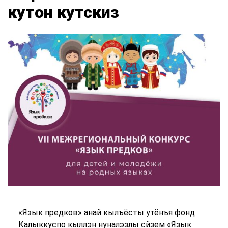
кутон кутскиз
«Язык предков» анай кылъёсты утёнъя фонд
Калыккуспо кыллэн нуналэзлы сӥзем «Язык