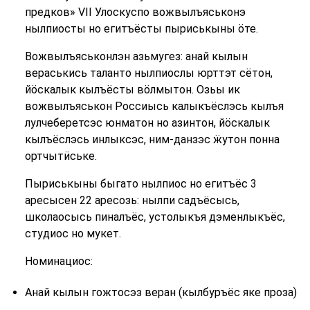
предков» VII Улоскуспо вожвылъяськонэ
нылпиосты но егитъёсты пыриськыны ӧте.
Вожвылъяськонлэн азьмугез: анай кылын
вераськись таланто нылпиослы юрттэт сётон,
йӧскалык кылъёсты вӧлмытон. Озьы ик
вожвылъяськон Россиысь калыкъёслэсь кылъя
лулчеберетсэс юнматон но азинтон, йӧскалык
кылъёслэсь инлыксэс, ним-данзэс ӝутон понна
ортчытӥське.
Пыриськыны быгато нылпиос но егитъёс 3
аресысен 22 аресозь: нылпи садъёсысь,
школаосысь пиналъёс, устолыкъя дэменлыкъёс,
студиос но мукет.
Номинациос:
Анай кылын гожтосэз веран (кылбуръёс яке проза)