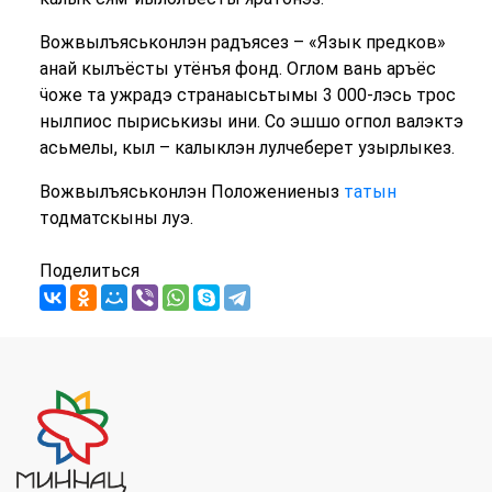
Вожвылъяськонлэн радъясез – «Язык предков»
анай кылъёсты утёнъя фонд. Оглом вань аръёс
ӵоже та ужрадэ странаысьтымы 3 000-лэсь трос
нылпиос пыриськизы ини. Со эшшо огпол валэктэ
асьмелы, кыл – калыклэн лулчеберет узырлыкез.
Вожвылъяськонлэн Положениеныз
татын
тодматскыны луэ.
Поделиться