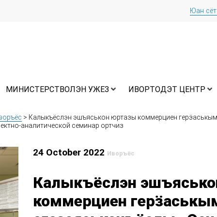
Юан сё
МИНИСТЕРСТВОЛЭН УЖЕЗ
ИВОРТОДЭТ ЦЕНТР
воръёс
>
Калыкъёслэн эшъяськон юртазы коммерциен герӟаськым
ектно-аналитической семинар ортчиз
24 October 2022
Иворъёс
Калыкъёслэн эшъясько
коммерциен герӟаськым