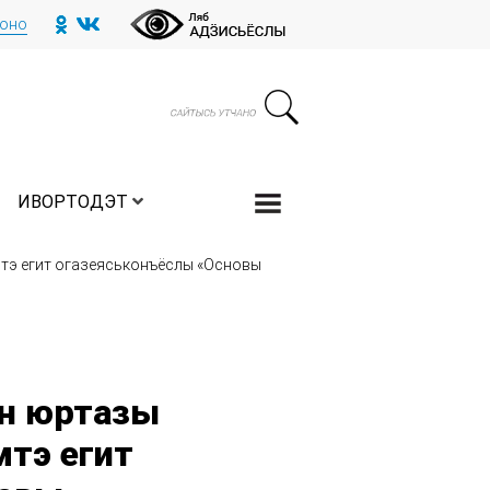
тоно
ИВОРТОДЭТ
тэ егит огазеяськонъёслы «Основы
н юртазы
тэ егит