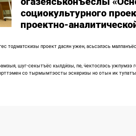
огазеяськонъёслы «Ос
социокультурного прое
проектно-аналитическо
с тодматскизы проект дасян ужен, асьсэлэсь малпанъёс
амзыя, шуг-секытъёс кылдӥзы, пе, ӵектослэсь ужпумзэ 
юрттэмен со тырмымтэосты эскеризы но отын ик тупатъ