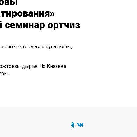
новы
ктирования»
й семинар ортчиз
эс но ӵектосъёсэс тупатъяны,
гожтонзы дыръя. Но Князева
язы.