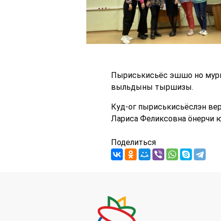
Пыриськисьёс эшшо но мурге
выльдыны тыршизы.
Куд-ог пыриськисьёслэн вер
Лариса Феликсовна ӧнерчи 
Поделиться