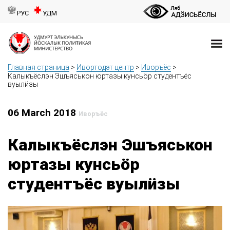
РУС
УДМ
Главная страница
>
Ивортодэт центр
>
Иворъёс
>
Калыкъёслэн Эшъяськон юртазы кунсьӧр студентъёс
вуылӥзы
06 March 2018
Иворъёс
Калыкъёслэн Эшъяськон
юртазы кунсьӧр
студентъёс вуылӥзы