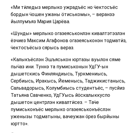
«Ми тӥледыз мерлыко ужрадъёс но ӵектосъёс
бордын ӵошен ужаны ӧтиськомы», – веранзэ
йылпумъяз Мария Царёва.
«Шунды» мерлыко огазеяськонлэн кивалтэтэзлэн
ёзчиез Максим Агафонов огазеяськонэн тодматӥз,
ӵектосъёсыз сярысь вераз.
«Калыкъёслэн Эшъяськон юртазы вуылон сяме
пыӵаз ини. Туннэ та пумиськонын УдГУ-ын
дышетскись Финляндиысь, Туркмениысь,
Сербиысь, Иракысь, Йеменысь, Таджикистанысь,
Сальвадорысь, Колумбиысь студентъёс, – пусйиз
Татьяна Савченко, УдГУысь йӧскалыккуспо
дышетон центрлэн кивалтӥсез. – Таӵе
пумиськонъёс мерлыко огазеяськонъёслэн
уженызы тодматыны, вачеужан ӧрез бырйыны
юртто».