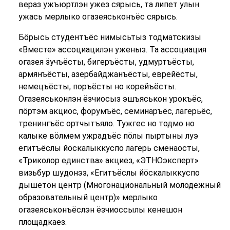
вераз ужъюртлэн ужез сярысь, та липет улын
ужась мерлыко огазеяськонъёс сярысь.
Бӧрысь студентъёс нимысьтыз тодматскизы
«Вместе» ассоциацилэн уженыз. Та ассоциация
огазея ӟучъёсты, бигеръёсты, удмуртъёсты,
армянъёсты, азербайджанъёсты, еврейёсты,
немецъёсты, поръёсты но корейъёсты.
Огазеяськонлэн ёзчиосыз эшъяськон урокъёс,
пӧртэм акциос, форумъёс, семинаръёс, лагерьёс,
тренингъёс ортчытъяло. Тужгес но тодмо но
калыке вӧлмем ужрадъёс пӧлы пыртыны луэ
егитъёслы йӧскалыккуспо лагерь сменаосты,
«Триколор единства» акциез, «ЭТНОэксперт»
визьбур шудонэз, «Егитъёслы йӧскалыккуспо
дышетон центр (Многонациональный молодежный
образовательный центр)» мерлыко
огазеяськонъёслэн ёзчиоссылы кенешон
площадкаез.