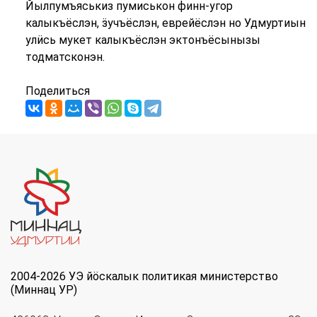
Йылпумъяськиз пумиськон финн-угор
калыкъёслэн, ӟучъёслэн, еврейёслэн но Удмуртиын
улӥсь мукет калыкъёслэн эктонъёсынызы
тодматсконэн.
Поделиться
2004-2026 УЭ йöскалык политикая министерство
(Миннац УР)