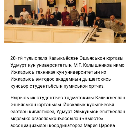
28-тӥ тулыспалэ Калыкъёслэн Эшъяськон юртазы
Удмурт кун университетын, М.Т. Калышников нимо
Ижкарысь техникая кун университетын но
Ижкарысь эмтодос академиын дышетскись
кунсьӧр студентъёсын пумиськон ортчиз.
Нырысь ик студентъёс тодматскизы Калыкъёслэн
Эшъяськон юртэнызы. Йӧскалык кусыпъёсъя
ёзэтлэн кивалтӥсез, Удмурт Элькунысь егитъёслэн
мерлыко огазеяськонъёссылэн «Вместе»
ассоциацизылэн координаторез Мария Царёва