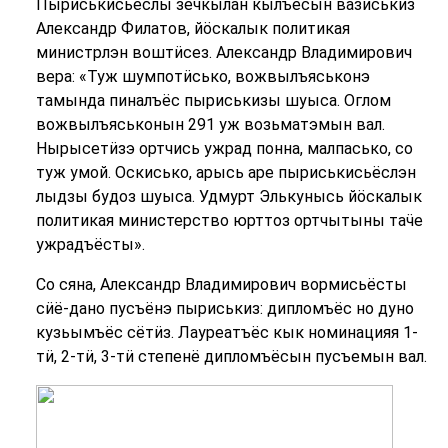
Пыриськисьёслы ӟечкылан кылъёсын вазиськиз
Александр Филатов, йӧскалык политикая
министрлэн воштӥсез. Александр Владимирович
вера: «Туж шумпотӥсько, вожвылъяськонэ
тамында пиналъёс пыриськизы шуыса. Оглом
вожвылъяськонын 291 уж возьматэмын вал.
Нырысетӥзэ ортчись ужрад понна, малпасько, со
туж умой. Оскисько, арысь аре пыриськисьёслэн
лыдзы будоз шуыса. Удмурт Элькунысь йӧскалык
политикая министерство юрттоз ортчытыны таӵе
ужрадъёсты».
Со сяна, Александр Владимирович вормисьёсты
сӥё-дано пусъёнэ пыриськиз: дипломъёс но дуно
кузьымъёс сётӥз. Лауреатъёс кык номинацияя 1-
тӥ, 2-тӥ, 3-тӥ степенё дипломъёсын пусъемын вал.