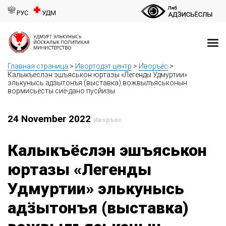
РУС
УДМ
Главная страница
>
Ивортодэт центр
>
Иворъёс
>
Калыкъёслэн эшъяськон юртазы «Легенды Удмуртии»
элькунысь адӟытонъя (выставка) вожвылъяськонын
вормисьёсты сиё-дано пусйизы
24 November 2022
Иворъёс
Калыкъёслэн эшъяськон
юртазы «Легенды
Удмуртии» элькунысь
адӟытонъя (выставка)