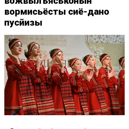
вожвылъяськонын
вормисьёсты сиё-дано
пусйизы