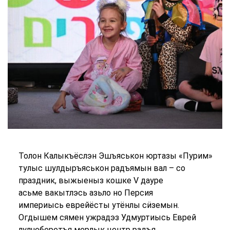
Толон Калыкъёслэн Эшъяськон юртазы «Пурим»
тулыс шулдыръяськон радъямын вал – со
праздник, выжыеныз кошке V дауре
асьме вакытлэсь азьло но Персия
империысь еврейёсты утёнлы сӥземын.
Огдышем сямен ужрадэз Удмуртиысь Еврей
лулчеберетъя мерлык центр радъя.