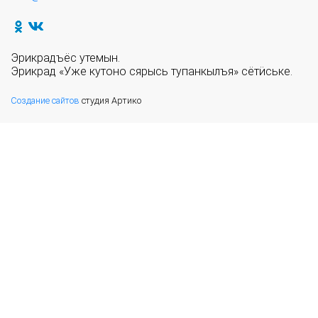
Эрикрадъёс утемын.
Эрикрад «Уже кутоно сярысь тупанкылъя» сётӥське.
Создание сайтов
студия Артико