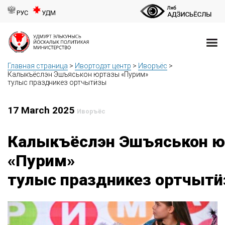
РУС
УДМ
Главная страница
>
Ивортодэт центр
>
Иворъёс
>
Калыкъёслэн Эшъяськон юртазы «Пурим»
тулыс праздникез ортчытӥзы
17 March 2025
Иворъёс
Калыкъёслэн Эшъяськон 
«Пурим»
тулыс праздникез ортчыт