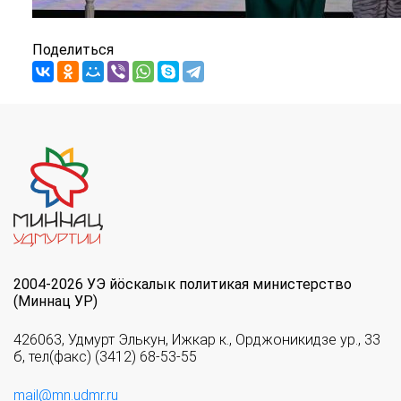
Поделиться
2004-2026 УЭ йöскалык политикая министерство
(Миннац УР)
426063, Удмурт Элькун, Ижкар к., Орджоникидзе ур., 33
б, тел(факс) (3412) 68-53-55
mail@mn.udmr.ru