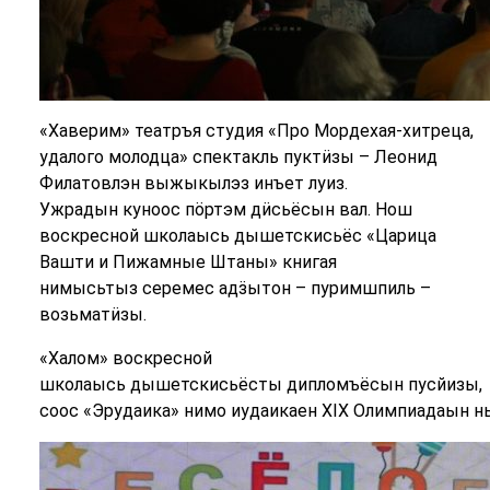
«Хаверим» театръя студия «Про Мордехая-хитреца,
удалого молодца» спектакль пуктӥзы – Леонид
Филатовлэн выжыкылэз инъет луиз.
Ужрадын куноос пӧртэм дӥсьёсын вал. Нош
воскресной школаысь дышетскисьёс «Царица
Вашти и Пижамные Штаны» книгая
нимысьтыз серемес адӟытон – пуримшпиль –
возьматӥзы.
«Халом» воскресной
школаысь дышетскисьёсты дипломъёсын пусйизы,
соос «Эрудаика» нимо иудаикаен XIX Олимпиадаын 