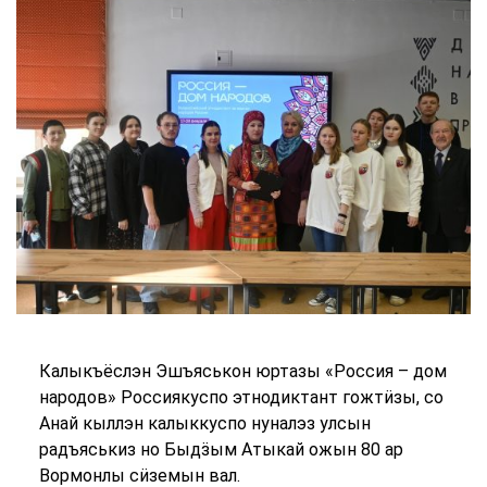
Калыкъёслэн Эшъяськон юртазы «Россия – дом
народов» Россиякуспо этнодиктант гожтӥзы, со
Анай кыллэн калыккуспо нуналэз улсын
радъяськиз но Быдӟым Атыкай ожын 80 ар
Вормонлы сӥземын вал.