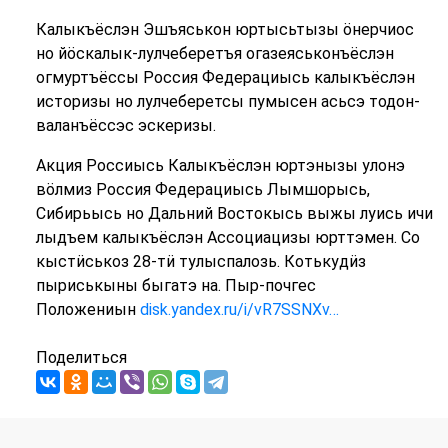
Калыкъёслэн Эшъяськон юртысьтызы ӧнерчиос
но йӧскалык-лулчеберетъя огазеяськонъёслэн
огмуртъёссы Россия Федерациысь калыкъёслэн
историзы но лулчеберетсы пумысен асьсэ тодон-
валанъёссэс эскеризы.
Акция Россиысь Калыкъёслэн юртэнызы улонэ
вӧлмиз Россия Федерациысь Лымшорысь,
Сибирьысь но Дальний Востокысь выжы луись ичи
лыдъем калыкъёслэн Ассоциацизы юрттэмен. Со
кыстӥськоз 28-тӥ тулыспалозь. Котькудӥз
пыриськыны быгатэ на. Пыр-почгес
Положениын
disk.yandex.ru/i/vR7SSNXv…
Поделиться