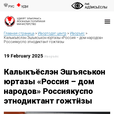
РУС
УДМ
Главная страница
>
Ивортодэт центр
>
Иворъёс
>
Калыкъёслэн Эшъяськон юртазы «Россия – дом народов»
Россиякуспо этнодиктант гожтӥзы
19 February 2025
Иворъёс
Калыкъёслэн Эшъяськон
юртазы «Россия – дом
народов» Россиякуспо
этнодиктант гожтӥзы