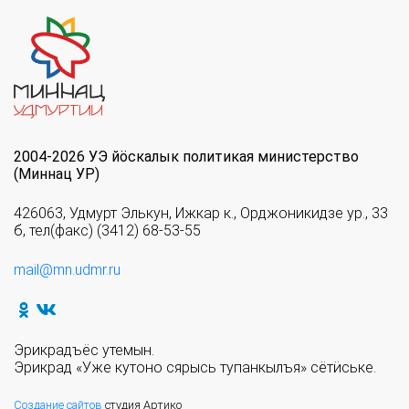
2004-2026 УЭ йöскалык политикая министерство
(Миннац УР)
426063, Удмурт Элькун, Ижкар к., Орджоникидзе ур., 33
б, тел(факс) (3412) 68-53-55
mail@mn.udmr.ru
Эрикрадъёс утемын.
Эрикрад «Уже кутоно сярысь тупанкылъя» сётӥське.
Создание сайтов
студия Артико