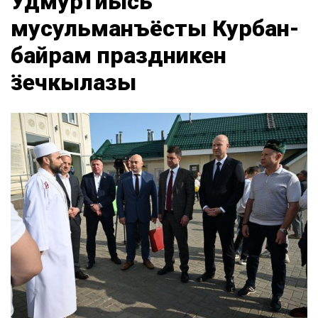
Удмуртиысь
мусульманъёсты Курбан-
байрам праздникен
ӟечкылазы