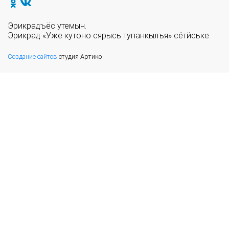
Эрикрадъёс утемын.
Эрикрад «Уже кутоно сярысь тупанкылъя» сётӥське.
Создание сайтов
студия Артико