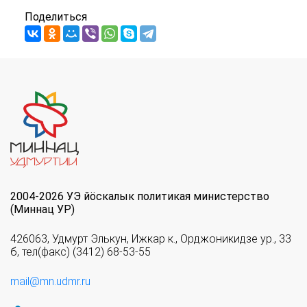
Поделиться
2004-2026 УЭ йöскалык политикая министерство
(Миннац УР)
426063, Удмурт Элькун, Ижкар к., Орджоникидзе ур., 33
б, тел(факс) (3412) 68-53-55
mail@mn.udmr.ru