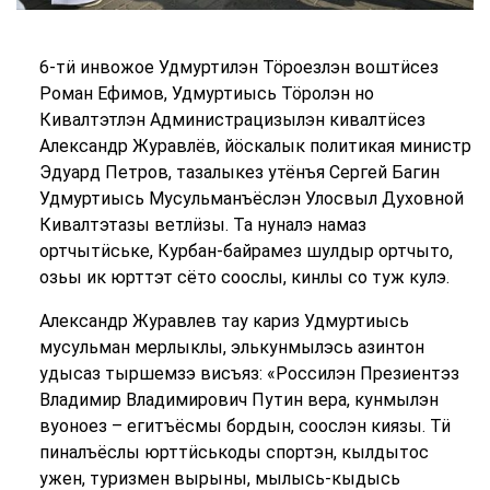
6-тӥ инвожое Удмуртилэн Тӧроезлэн воштӥсез
Роман Ефимов, Удмуртиысь Тӧролэн но
Кивалтэтлэн Администрацизылэн кивалтӥсез
Александр Журавлёв, йӧскалык политикая министр
Эдуард Петров, тазалыкез утёнъя Сергей Багин
Удмуртиысь Мусульманъёслэн Улосвыл Духовной
Кивалтэтазы ветлӥзы. Та нуналэ намаз
ортчытӥське, Курбан-байрамез шулдыр ортчыто,
озьы ик юрттэт сёто соослы, кинлы со туж кулэ.
Александр Журавлев тау кариз Удмуртиысь
мусульман мерлыклы, элькунмылэсь азинтон
удысаз тыршемзэ висъяз: «Россилэн Презиентэз
Владимир Владимирович Путин вера, кунмылэн
вуоноез – егитъёсмы бордын, соослэн киязы. Тӥ
пиналъёслы юрттӥськоды спортэн, кылдытос
ужен, туризмен вырыны, мылысь-кыдысь