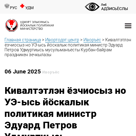
РУС
УДМ
Главная страница
>
Ивортодэт центр
>
Иворъёс
>
Кивалтэтлэн
ёзчиосыз но УЭ-ысь йӧскалык политикая министр Эдуард
Петров Удмуртиысь мусульманъёсты Курбан-байрам
праздникен ӟечкылазы
06 June 2025
Иворъёс
Кивалтэтлэн ёзчиосыз но
УЭ-ысь йӧскалык
политикая министр
Эдуард Петров