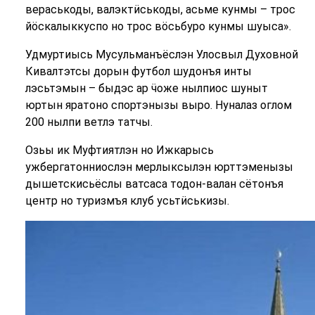
вераськоды, валэктӥськоды, асьме кунмы – трос
йӧскалыккуспо но трос вӧсьбуро кунмы шуыса».
Удмуртиысь Мусульманъёслэн Улосвыл Духовной
Кивалтэтсы дорын футбол шудонъя инты
лэсьтэмын – быдэс ар ӵоже нылпиос шуныт
юртын яратоно спортэнызы выро. Нуналаз оглом
200 нылпи ветлэ татчы.
Озьы ик Муфтиятлэн но Ижкарысь
ужбергатонниослэн мерлыксылэн юрттэменызы
дышетскисьёслы ватсаса тодон-валан сётонъя
центр но туризмъя клуб усьтӥськизы.