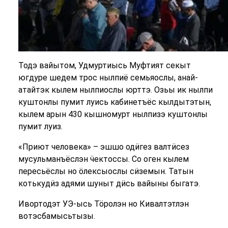
Тодэ вайытом, Удмуртиысь Муфтият секыт
югдуре шедем трос нылпиё семьяослы, анай-
атайтэк кылем нылпиослы юрттэ. Озьы ик нылпи
куштонлы пумит луись кабинетъёс кылдытэтын,
кылем арын 430 кышномурт нылпизэ куштонлы
пумит луиз.
«Приют человека» – эшшо одӥгез валтӥсез
мусульманъёслэн ӵектоссы. Со оген кылем
пересьёслы но ӧлексыослы сӥземын. Татын
котькудӥз адями шуныт дӥсь вайыны быгатэ.
Ивортодэт УЭ-ысь Тӧролэн но Кивалтэтлэн
вотэсбамысьтызы.