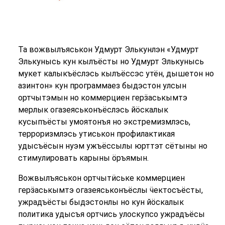
Та вожвылъяськон Удмурт Элькунлэн «Удмурт
Элькунысь кун кылъёсты но Удмурт Элькунысь
мукет калыкъёслэсь кылъёссэс утён, дышетон но
азинтон» кун программаез быдэстон улсын
ортчытэмын но коммерциен герӟаськымтэ
мерлык огазеяськонъёслэсь йӧскалык
кусыпъёсты умоятонъя но экстремизмлэсь,
терроризмлэсь утиськон профилактикая
удысъёсын нуэм ужъёссылы юрттэт сётыны но
стимулировать карыны ӧръямын.
Вожвылъяськон ортчытӥське коммерциен
герӟаськымтэ огазеяськонъёслы ӵектосъёсты,
ужрадъёсты быдэстонлы но кун йӧскалык
политика удысъя ортчись улоскупсо ужрадъёсы