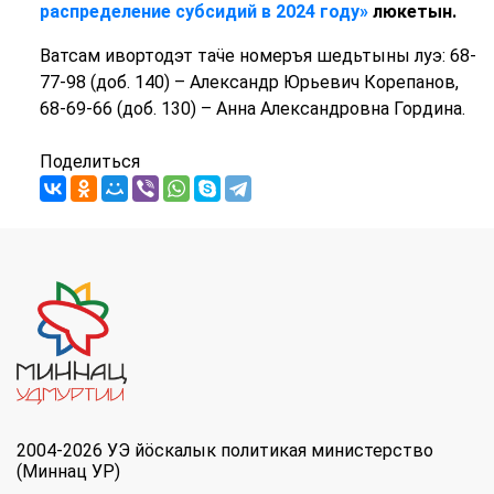
распределение субсидий в 2024 году»
люкетын.
Ватсам ивортодэт таӵе номеръя шедьтыны луэ: 68-
77-98 (доб. 140) – Александр Юрьевич Корепанов,
68-69-66 (доб. 130) – Анна Александровна Гордина.
Поделиться
2004-2026 УЭ йöскалык политикая министерство
(Миннац УР)