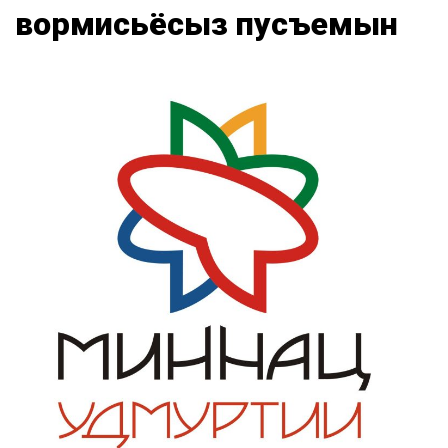
вормисьёсыз пусъемын