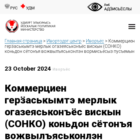
РУС
УДМ
Главная страница
>
Ивортодэт центр
>
Иворъёс
>
Коммерциен
герӟаськымтэ мерлык огазеяськонъёс вискын (СОНКО)
коньдон сётонъя вожвылъяськонлэн вормисьёсыз пусъемын
23 October 2024
Иворъёс
Коммерциен
герӟаськымтэ мерлык
огазеяськонъёс вискын
(СОНКО) коньдон сётонъя
вожвылъяськонлэн