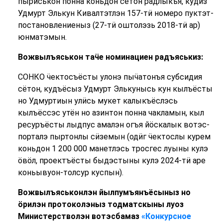
пыриськон понна коньдон сётон радлыкъя, кудӥз
Удмурт Элькун Кивалтэтлэн 157-тӥ номеро пуктэт-
постановлениеныз (27-тӥ оштолэзь 2018-тӥ ар)
юнматэмын.
Вожвылъяськон таӵе номинациен радъяськиз:
СОНКО ӵектосъёсты улонэ пыӵатонъя субсидия
сётон, кудъёсыз Удмурт Элькунысь кун кылъёсты
но Удмуртиын улӥсь мукет калыкъёслэсь
кылъёссэс утён но азинтон понна чакламын, кыл
ресуръёсты лыдпус амалэн огъя йӧскалык вотэс-
порталэ пыртонлы сӥземын (одӥг ӵектослы курем
коньдон 1 200 000 манетлэсь тросгес луыны кулэ
ӧвӧл, проектъёсты быдэстыны кулэ 2024-тӥ аре
коньывуон-толсур куспын).
Вожвылъяськонлэн йылпумъянъёсыныз но
ӧрилэн протоколэныз тодматскыны луоз
Министерстволэн вотэсбамаз
«Конкурсное