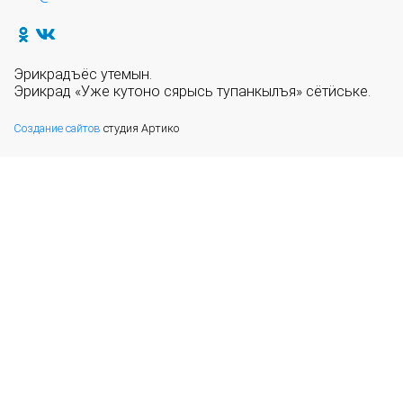
Эрикрадъёс утемын.
Эрикрад «Уже кутоно сярысь тупанкылъя» сётӥське.
Создание сайтов
студия Артико