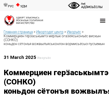
РУС
УДМ
Главная страница
>
Ивортодэт центр
>
Иворъёс
>
Коммерциен герӟаськымтэ мерлык огазеяськонъёс вискын
(СОНКО)
коньдон сётонъя вожвылъяськонлэн вормисьёсыз пусъемын
31 March 2025
Иворъёс
Коммерциен герӟаськымтэ
(СОНКО)
коньдон сётонъя вожвылъ