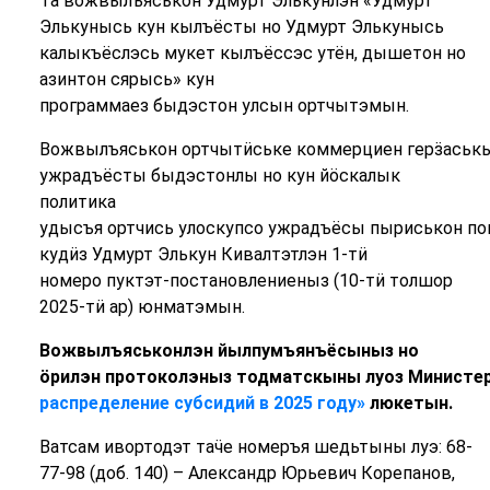
Та вожвылъяськон Удмурт Элькунлэн «Удмурт
Элькунысь кун кылъёсты но Удмурт Элькунысь
калыкъёслэсь мукет кылъёссэс утён, дышетон но
азинтон сярысь» кун
программаез быдэстон улсын ортчытэмын.
Вожвылъяськон ортчытӥське коммерциен герӟаськы
ужрадъёсты быдэстонлы но кун йӧскалык
политика
удысъя ортчись улоскупсо ужрадъёсы пыриськон пон
кудӥз Удмурт Элькун Кивалтэтлэн 1-тӥ
номеро пуктэт-постановлениеныз (10-тӥ толшор
2025-тӥ ар) юнматэмын.
Вожвылъяськонлэн
йылпумъянъёсыныз
но
ӧрилэн
протоколэныз
тодматскыны
луоз
Министе
распределение субсидий в 2025 году»
люкетын
.
Ватсам ивортодэт таӵе номеръя шедьтыны луэ: 68-
77-98 (доб. 140) – Александр Юрьевич Корепанов,