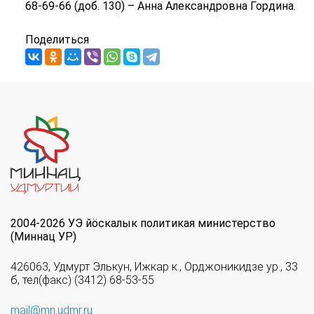
68-69-66 (доб. 130) – Анна Александровна Гордина.
Поделиться
2004-2026 УЭ йöскалык политикая министерство
(Миннац УР)
426063, Удмурт Элькун, Ижкар к., Орджоникидзе ур., 33
б, тел(факс) (3412) 68-53-55
mail@mn.udmr.ru