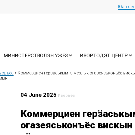
Юан сё
МИНИСТЕРСТВОЛЭН УЖЕЗ
ИВОРТОДЭТ ЦЕНТР
воръёс
>
Коммерциен герӟаськымтэ мерлык огазеяськонъёс вискы
емын
04 June 2025
Иворъёс
Коммерциен герӟаськы
огазеяськонъёс вискын