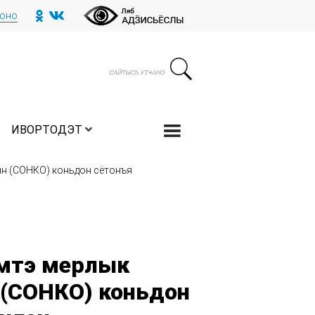
тоно
ИВОРТОДЭТ
н (СОНКО) коньдон сётонъя
мтэ мерлык
 (СОНКО) коньдон