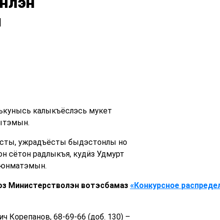
нлэн
н
лькунысь калыкъёслэсь мукет
ытэмын.
сты, ужрадъёсты быдэстонлы но
н сётон радлыкъя, кудӥз Удмурт
) юнматэмын.
оз
Министерстволэн
вотэсбамаз
«Конкурсное
распреде
 Корепанов, 68-69-66 (доб. 130) –