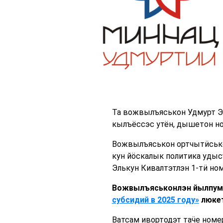
Та вожвылъяськон Удмурт Э
кылъёссэс утён, дышетон н
Вожвылъяськон ортчытӥськ
кун йӧскалык политика удыс
Элькун Кивалтэтлэн 1-тӥ но
Вожвылъяськонлэн
йылпу
субсидий в 2025 году»
люке
Ватсам ивортодэт таӵе номер