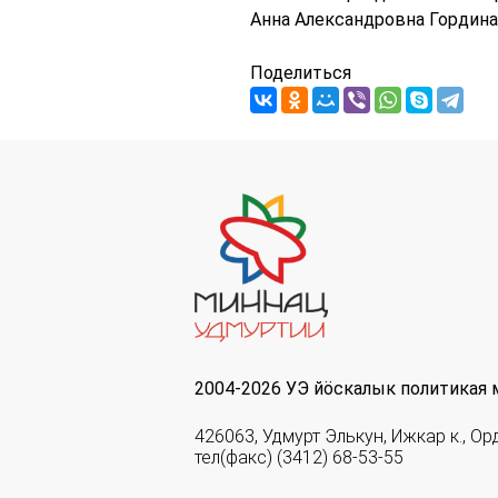
Анна Александровна Гордина
Поделиться
2004-2026 УЭ йöскалык политикая 
426063, Удмурт Элькун, Ижкар к., Ор
тел(факс) (3412) 68-53-55