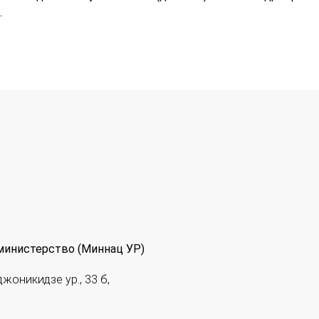
.
министерство (Миннац УР)
джоникидзе ур., 33 б,