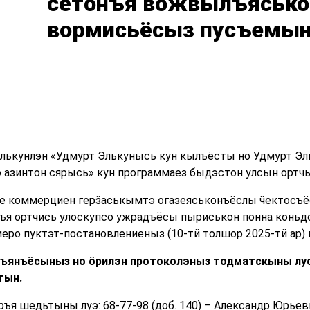
сётонъя вожвылъясько
вормисьёсыз пусъемы
лькунлэн «Удмурт Элькунысь кун кылъёсты но Удмурт Э
о азинтон сярысь» кун программаез быдэстон улсын ортч
е коммерциен герӟаськымтэ огазеяськонъёслы ӵектосъё
ъя ортчись улоскупсо ужрадъёсы пыриськон понна коньдо
меро пуктэт-постановлениеныз (10-тӥ толшор 2025-тӥ ар
мъянъёсыныз
но
ӧрилэн
протоколэныз
тодматскыны
лу
тын.
ъя шедьтыны луэ: 68-77-98 (доб. 140) – Александр Юрьевич