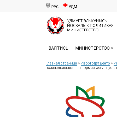
РУС
УДМ
ВАЛТӤСЬ
МИНИСТЕРСТВО
Главная страница
>
Ивортодэт центр
>
И
вожвылъяськонлэн вормисьёсыз пусъ