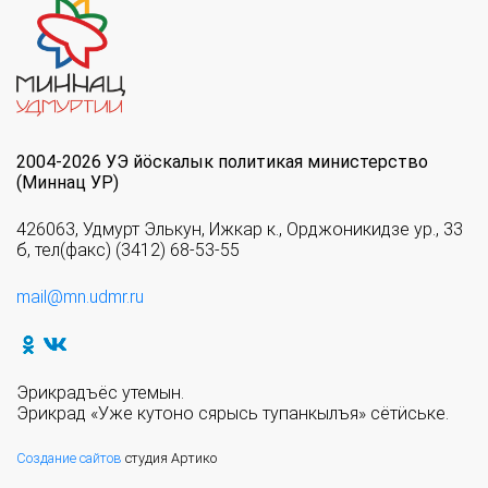
2004-2026 УЭ йöскалык политикая министерство
(Миннац УР)
426063, Удмурт Элькун, Ижкар к., Орджоникидзе ур., 33
б, тел(факс) (3412) 68-53-55
mail@mn.udmr.ru
Эрикрадъёс утемын.
Эрикрад «Уже кутоно сярысь тупанкылъя» сётӥське.
Создание сайтов
студия Артико