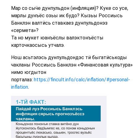
Мар со сыӵе дунпульдон (инфляция)? Куке со усе,
марлы дунъёс озьы ик будо? Кызьы Россиысь
Банклэн валтӥсь ставкаез дунпульдонэз
«сермета»?
Та но мукет юанъёслы валэктонъёсты
карточкаосысь утчалэ.
Нош асьтэлэсь дунпульдондэс тӥ быгатӥськоды
чакланы Россиысь Банклэн «Финансовая культура»
нимо югдытон
порталаз:
https://fincult.info/calc/inflation/#personal-
inflation
.