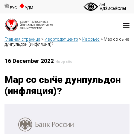
РУС
УДМ
Главная страница
>
Ивортодэт центр
>
Иворъёс
>
Мар со сыӵе
дунпульдон (инфляция)?
16 December 2022
Иворъёс
Мар со сыӵе дунпульдон
(инфляция)?