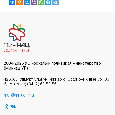
2004-2026 УЭ йöскалык политикая министерство
(Миннац УР)
426063, Удмурт Элькун, Ижкар к., Орджоникидзе ур., 33
б, тел(факс) (3412) 68-53-55
mail@mn.udmr.ru