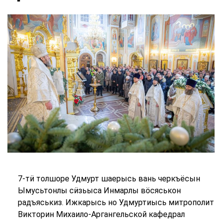
7-тӥ толшоре Удмурт шаерысь вань черкъёсын
Ымусьтонлы сӥзьыса Инмарлы вӧсяськон
радъяськиз. Ижкарысь но Удмуртиысь митрополит
Викторин Михаило-Аргангельской кафедрал