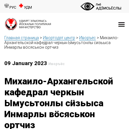
РУС
УДМ
Главная страница
>
Ивортодэт центр
>
Иворъёс
>
Михаило-
Архангельской кафедрал черкын Ымусьтонлы сӥзьыса
Инмарлы вӧсяськон ортчиз
09 January 2023
Иворъёс
Михаило-Архангельской
кафедрал черкын
Ымусьтонлы сӥзьыса
Инмарлы вӧсяськон
ортчиз