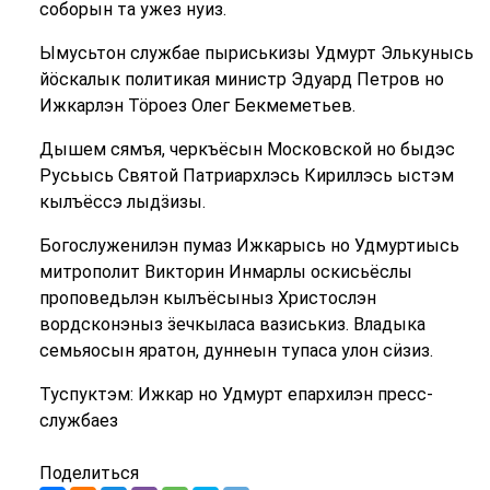
соборын та ужез нуиз.
Ымусьтон службае пыриськизы Удмурт Элькунысь
йӧскалык политикая министр Эдуард Петров но
Ижкарлэн Тӧроез Олег Бекмеметьев.
Дышем сямъя, черкъёсын Московской но быдэс
Русьысь Святой Патриархлэсь Кириллэсь ыстэм
кылъёссэ лыдӟизы.
Богослуженилэн пумаз Ижкарысь но Удмуртиысь
митрополит Викторин Инмарлы оскисьёслы
проповедьлэн кылъёсыныз Христослэн
вордсконэныз ӟечкыласа вазиськиз. Владыка
семьяосын яратон, дуннеын тупаса улон сӥзиз.
Туспуктэм: Ижкар но Удмурт епархилэн пресс-
службаез
Поделиться