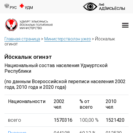
РУС
УДМ
Главная страница
>
Министерстволэн ужез
>
Йӧскалык
огинэт
Йӧскалык огинэт
Национальный состав населения Удмуртской
Республики
(по данным Всероссийской переписи населения 2002
года, 2010 года и 2020 года)
Национальности
2002
% от
2010
чел
.
всего
чел
.
всего
1570316
100,00 %
1521420