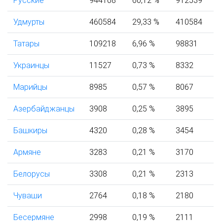
Русские
944108
60,12 %
912539
Удмурты
460584
29,33 %
410584
Татары
109218
6,96 %
98831
Украинцы
11527
0,73 %
8332
Марийцы
8985
0,57 %
8067
Азербайджанцы
3908
0,25 %
3895
Башкиры
4320
0,28 %
3454
Армяне
3283
0,21 %
3170
Белорусы
3308
0,21 %
2313
Чуваши
2764
0,18 %
2180
Бесермяне
2998
0,19 %
2111