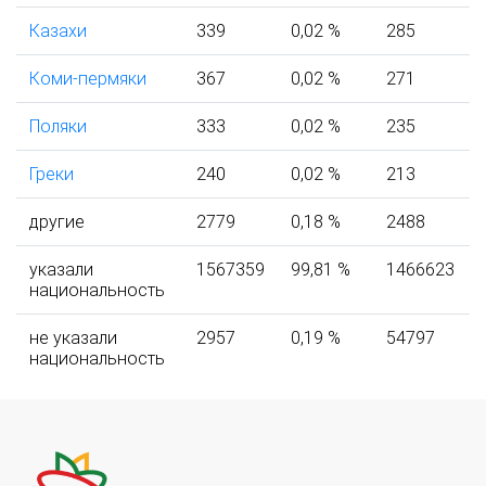
Казахи
339
0,02 %
285
Коми-пермяки
367
0,02 %
271
Поляки
333
0,02 %
235
Греки
240
0,02 %
213
другие
2779
0,18 %
2488
указали
1567359
99,81 %
1466623
национальность
не указали
2957
0,19 %
54797
национальность