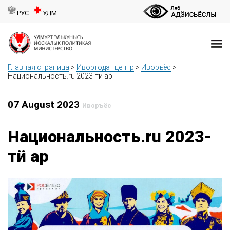
РУС
УДМ
Главная страница
>
Ивортодэт центр
>
Иворъёс
>
Национальность.ru 2023-тӥ ар
07 August 2023
Иворъёс
Национальность.ru 2023-
тӥ ар