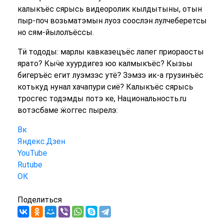
калыкъёс сярысь видеоролик кылдытыны, отын
пыр-поч возьматэмын луоз соослэн лулчеберетсы
но сям-йылолъёссы.
Тӥ тододы: марлы кавказецъёс лапег приораосты
ярато? Кыӵе хуурдигез юо калмыкъёс? Кызьы
бигеръёс егит луэмзэс утё? Зэмзэ ик-а грузинъёс
котькуд нунал хачапури сиё? Калыкъёс сярысь
тросгес тодэмды потэ ке, Национальность.ru
вотэсбаме ӝоггес пырелэ:
Вк
Яндекс.Дзен
YouTube
Rutube
ОК
Поделиться