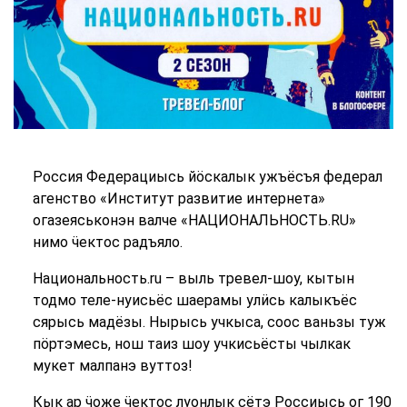
Россия Федерациысь йӧскалык ужъёсъя федерал
агенство «Институт развитие интернета»
огазеяськонэн валче «НАЦИОНАЛЬНОСТЬ.RU»
нимо ӵектос радъяло.
Национальность.ru – выль тревел-шоу, кытын
тодмо теле-нуисьёс шаерамы улӥсь калыкъёс
сярысь мадёзы. Нырысь учкыса, соос ваньзы туж
пӧртэмесь, нош таиз шоу учкисьёсты чылкак
мукет малпанэ вуттоз!
Кык ар ӵоже ӵектос луонлык сётэ Россиысь ог 190