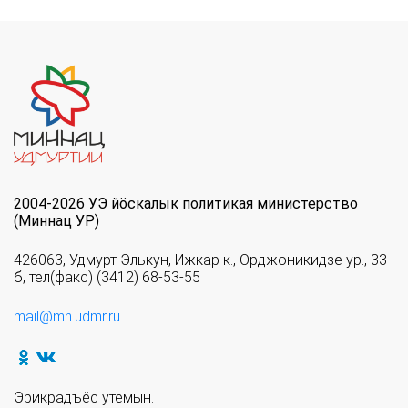
2004-2026 УЭ йöскалык политикая министерство
(Миннац УР)
426063, Удмурт Элькун, Ижкар к., Орджоникидзе ур., 33
б, тел(факс) (3412) 68-53-55
mail@mn.udmr.ru
Эрикрадъёс утемын.