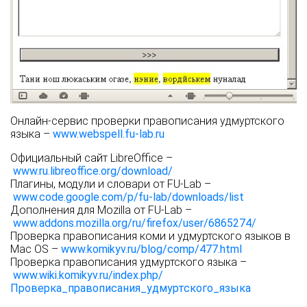
Онлайн-сервис проверки правописания удмуртского
языка –
www.webspell.fu-lab.ru
Официальный сайт LibreOffice –
www.ru.libreoffice.org/download/
Плагины, модули и словари от FU-Lab –
www.code.google.com/p/fu-lab/downloads/list
Дополнения для Mozilla от FU-Lab –
www.addons.mozilla.org/ru/firefox/user/6865274/
Проверка правописания коми и удмуртского языков в
Mac OS –
www.komikyv.ru/blog/comp/477.html
Проверка правописания удмуртского языка –
www.wiki.komikyv.ru/index.php/
Проверка_правописания_удмуртского_языка