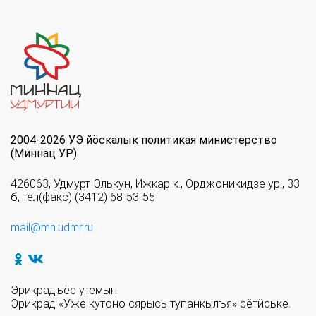
2004-2026 УЭ йöскалык политикая министерство
(Миннац УР)
426063, Удмурт Элькун, Ижкар к., Орджоникидзе ур., 33
б, тел(факс) (3412) 68-53-55
mail@mn.udmr.ru
Эрикрадъёс утемын.
Эрикрад «Уже кутоно сярысь тупанкылъя» сётӥське.