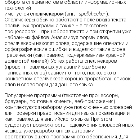
оборота специалистов в области информационных
технологий
именуется
спеллчекером
(англ.
spellchecker
).
Спеллчекеры обычно работают в поле ввода текста
различных программ, а также – в текстовых
процессорах – при наборе текста и при открытии уже
набранных файлов. Анализируя формы слов,
спеллчекеры находят слова, содержащие опечатки и
орфографические ошибки, и выделяют такие слова
графически (как правило, подчёркиванием красной
волнистой линией). Успех работы спеллчекеров
(процент правильных узнаваний ошибочно
написанных слов) зависит от того, насколько в
конкретном спеллчекере хорошо проработан список
слов и словоформ для данного языка.
Популярные программы (текстовые процессоры,
браузеры, почтовые клиенты, веб-приложения)
комплектуются набором уже подключенных словарей
для проверки правописания для языка локализации и,
как правило, для английского языка. При этом
существует возможность подключения словарей иных
языков, уже разработанных авторами
соответствующего программного обеспечения. Для