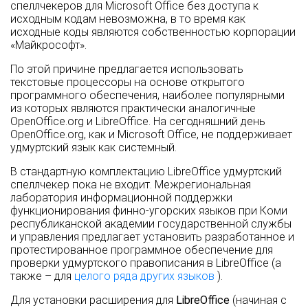
спеллчекеров для Microsoft Office без доступа к
исходным кодам невозможна, в то время как
исходные коды являются собственностью корпорации
«Майкрософт».
По этой причине предлагается использовать
текстовые процессоры на основе открытого
программного обеспечения, наиболее популярными
из которых являются практически аналогичные
OpenOffice.org и LibreOffice. На сегодняшний день
OpenOffice.org, как и Microsoft Office, не поддерживает
удмуртский язык как системный.
В стандартную комплектацию LibreOffice удмуртский
спеллчекер пока не входит. Межрегиональная
лаборатория информационной поддержки
функционирования финно-угорских языков при Коми
республиканской академии государственной службы
и управления предлагает установить разработанное и
протестированное программное обеспечение для
проверки удмуртского правописания в LibreOffice (а
также – для
целого ряда других языков
).
Для установки расширения для
LibreOffice
(начиная с