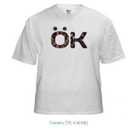
Скачать (TIF, 4.40 MБ)