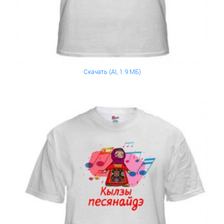
Скачать (AI, 1.9 МБ)