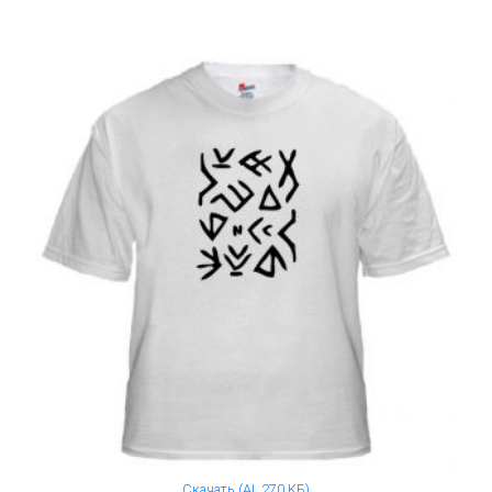
Скачать (AI, 270 KБ)