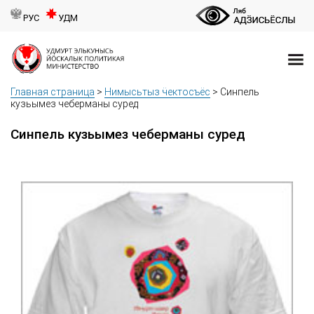
РУС
УДМ
Главная страница
>
Нимысьтыз ӵектосъёс
>
Синпель
кузьымез чеберманы суред
Синпель кузьымез чеберманы суред