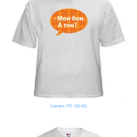
Скачать (TIF, 320 КБ)