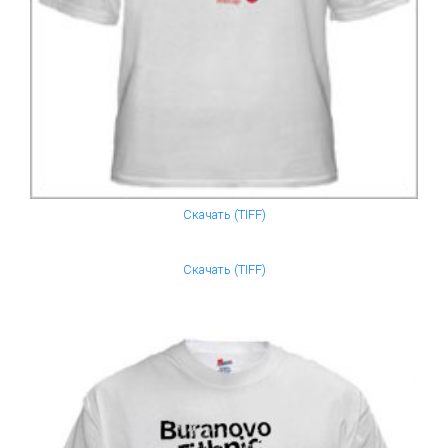
Скачать (TIFF)
Скачать (TIFF)