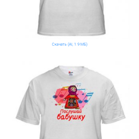
Скачать (AI, 1.9 МБ)