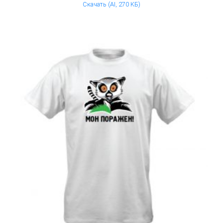
Скачать (AI, 270 KБ)