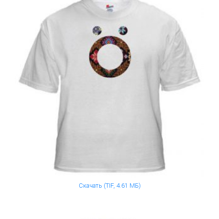
Скачать (TIF, 4.61 МБ)