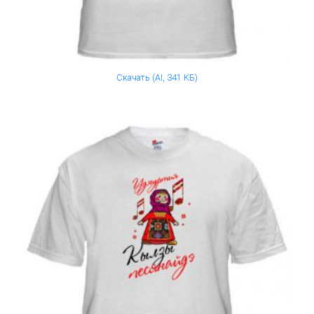
Скачать (AI, 341 KБ)