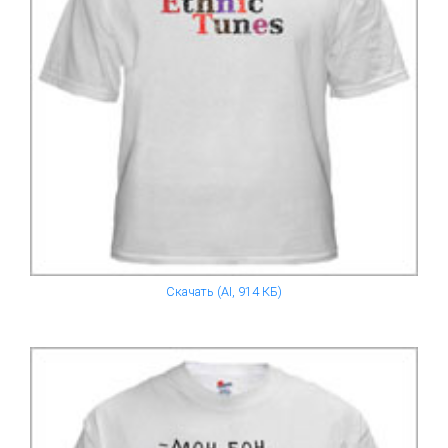
Скачать (AI, 914 КБ)