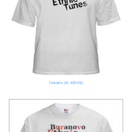
Скачать (AI, 400 КБ)