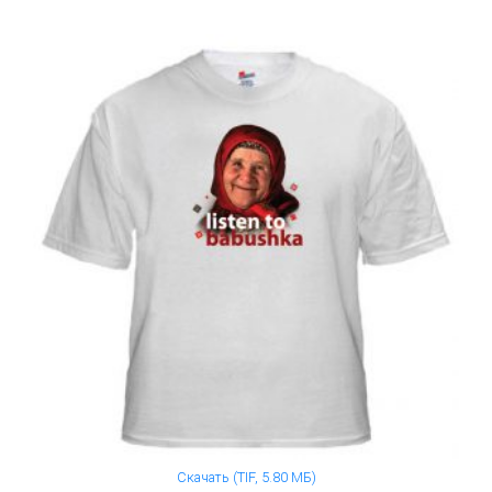
Скачать (TIF, 5.80 MБ)