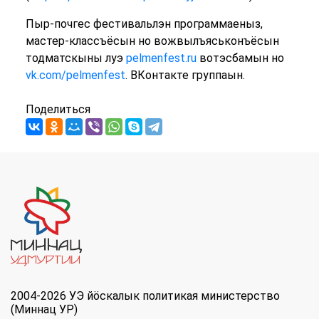
Пыр-почгес фестивальлэн программаеныз,
мастер-классъёсын но вожвылъяськонъёсын
тодматскыны луэ
pelmenfest.ru
вотэсбамын но
vk.com/pelmenfest
. ВКонтакте группаын.
Поделиться
2004-2026 УЭ йöскалык политикая министерство
(Миннац УР)