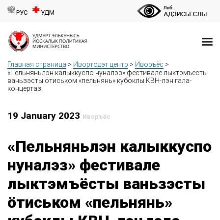
РУС
УДМ
Главная страница
>
Ивортодэт центр
>
Иворъёс
>
«Пельняньлэн калыккуспо нуналэз» фестивале лыктэмъёсты
ваньзэсты ӧтиськом «пельнянь» кубоклы КВН-лэн гала-
концертаз.
19 January 2023
Иворъёс
«Пельняньлэн калыккуспо
нуналэз» фестивале
лыктэмъёсты ваньзэсты
ӧтиськом «пельнянь»