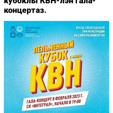
кубоклы КВН-лэн гала-
концертаз.