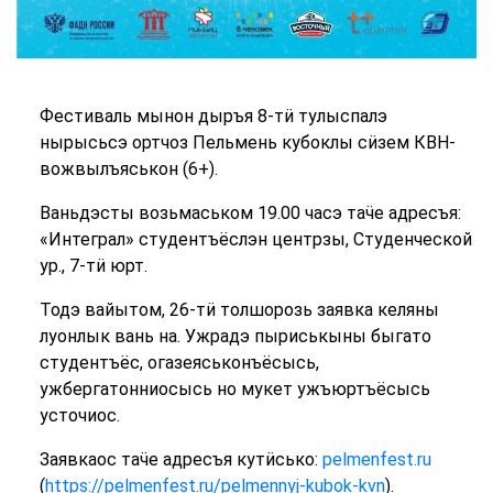
Фестиваль мынон дыръя 8-тӥ тулыспалэ
нырысьсэ ортчоз Пельмень кубоклы сӥзем КВН-
вожвылъяськон (6+).
Ваньдэсты возьмаськом 19.00 часэ таӵе адресъя:
«Интеграл» студентъёслэн центрзы, Студенческой
ур., 7-тӥ юрт.
Тодэ вайытом, 26-тӥ толшорозь заявка келяны
луонлык вань на. Ужрадэ пыриськыны быгато
студентъёс, огазеяськонъёсысь,
ужбергатонниосысь но мукет ужъюртъёсысь
усточиос.
Заявкаос таӵе адресъя кутӥсько:
pelmenfest.ru
(
https://pelmenfest.ru/pelmennyj-kubok-kvn
).