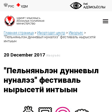
РУС
УДМ
Главная страница
>
Ивортодэт центр
>
Иворъёс
>
"Пельняньлэн дунневыл нуналэз" фестиваль нырысетӥ
интыын
20 December 2017
Иворъёс
"Пельняньлэн дунневыл
нуналэз" фестиваль
нырысетӥ интыын