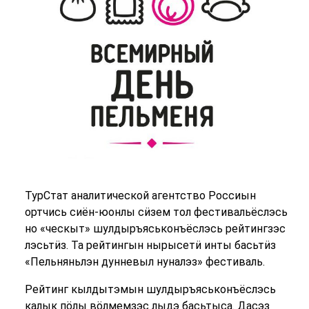
ТурСтат аналитической агентство Россиын
ортчись сиён-юонлы сӥзем тол фестивальёслэсь
но «ческыт» шулдыръяськонъёслэсь рейтингзэс
лэсьтӥз. Та рейтингын нырысетӥ инты басьтӥз
«Пельняньлэн дунневыл нуналэз» фестиваль.
Рейтинг кылдытэмын шулдыръяськонъёслэсь
калык пӧлы вӧлмемзэс лыдэ басьтыса. Дасэз