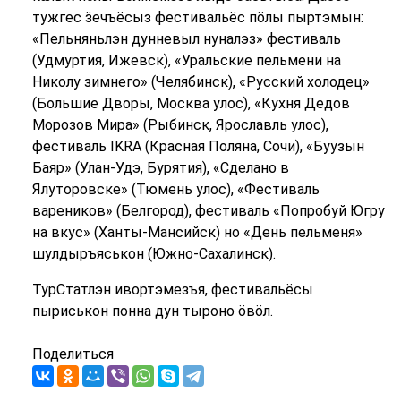
тужгес ӟечъёсыз фестивальёс пӧлы пыртэмын:
«Пельняньлэн дунневыл нуналэз» фестиваль
(Удмуртия, Ижевск), «Уральские пельмени на
Николу зимнего» (Челябинск), «Русский холодец»
(Большие Дворы, Москва улос), «Кухня Дедов
Морозов Мира» (Рыбинск, Ярославль улос),
фестиваль IKRA (Красная Поляна, Сочи), «Буузын
Баяр» (Улан-Удэ, Бурятия), «Сделано в
Ялуторовске» (Тюмень улос), «Фестиваль
вареников» (Белгород), фестиваль «Попробуй Югру
на вкус» (Ханты-Мансийск) но «День пельменя»
шулдыръяськон (Южно-Сахалинск).
ТурСтатлэн ивортэмезъя, фестивальёсы
пыриськон понна дун тыроно ӧвӧл.
Поделиться