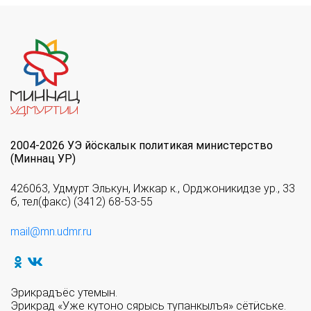
2004-2026 УЭ йöскалык политикая министерство
(Миннац УР)
426063, Удмурт Элькун, Ижкар к., Орджоникидзе ур., 33
б, тел(факс) (3412) 68-53-55
mail@mn.udmr.ru
Эрикрадъёс утемын.
Эрикрад «Уже кутоно сярысь тупанкылъя» сётӥське.