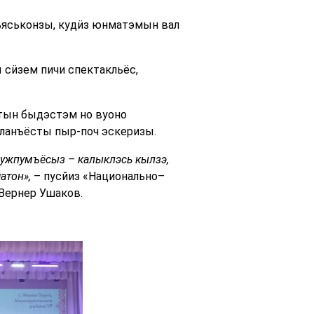
ръяськонзы, кудӥз юнматэмын вал
сӥзем пичи спектакльёс,
тын быдэстэм но вуоно
ланъёсты пыр-поч эскеризы.
 ужпумъёсыз – калыклэсь кылзэ,
атон»,
– пусйиз «Национально–
Вернер Ушаков.