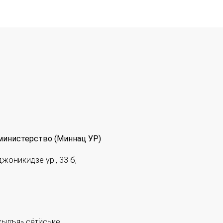
министерство (Миннац УР)
джоникидзе ур., 33 б,
ылъя» сётӥське.