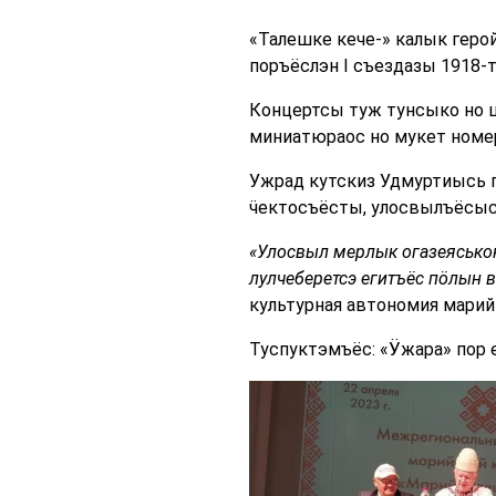
«Талешке кече-» калык геро
поръёслэн I съездазы 1918-т
Концертсы туж тунсыко но 
миниатюраос но мукет номе
Ужрад кутскиз Удмуртиысь 
ӵектосъёсты, улосвылъёсыс
«Улосвыл мерлык огазеяськон
лулчеберетсэ егитъёс пӧлын 
культурная автономия марий
Туспуктэмъёс: «Ӱжара» пор 