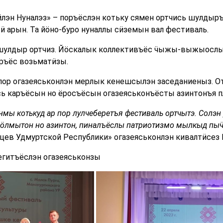
йлэн Нуналэз» – поръёслэн котьку сямен ортчись шулды
ӥ арын. Та йӧно-буро нуналлы сӥземын вал фестиваль.
шулдыр ортчиз. Йӧскалык коллективъёс ӵыжы-выжыослы 
ръёс возьматӥзы.
пор огазеяськонлэн мерлык кенешсылэн заседаниеныз. О
ь каръёсын но ёросъёсын огазеяськонъёсты азинтонъя п
мы котькуд ар пор лулчеберетъя фестиваль ортчытэ. Солэн
вӧлмытон но азинтон, пиналъёслы патриотизмо мылкыд пыӵ
цев Удмуртской Республики» огазеяськонлэн кивалтӥсез 
егитъёслэн огазеяськонзы