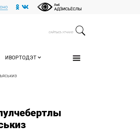
тоно
ИВОРТОДЭТ
дъяськиз
 лулчебертлы
ськиз