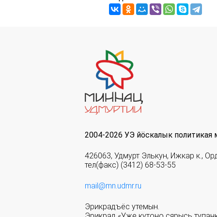
2004-2026 УЭ йöскалык политикая 
426063, Удмурт Элькун, Ижкар к., Ор
тел(факс) (3412) 68-53-55
mail@mn.udmr.ru
Эрикрадъёс утемын.
Эрикрад «Уже кутоно сярысь тупанк