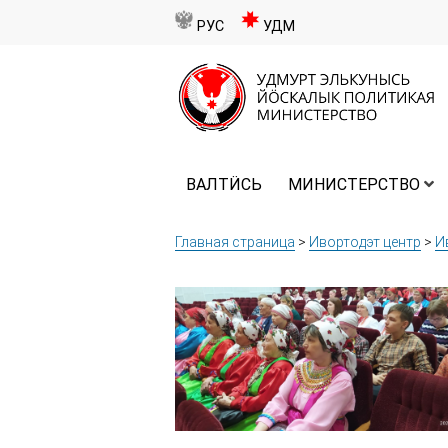
РУС
УДМ
ВАЛТӤСЬ
МИНИСТЕРСТВО
Главная страница
>
Ивортодэт центр
>
И