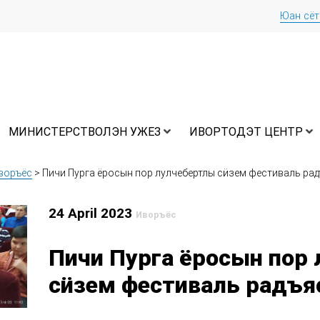
Юан сё
МИНИСТЕРСТВОЛЭН УЖЕЗ
ИВОРТОДЭТ ЦЕНТР
воръёс
>
Пичи Пурга ёросын пор лулчебертлы сӥзем фестиваль ра
24 April 2023
Иворъёс
Пичи Пурга ёросын пор
сӥзем фестиваль радъя