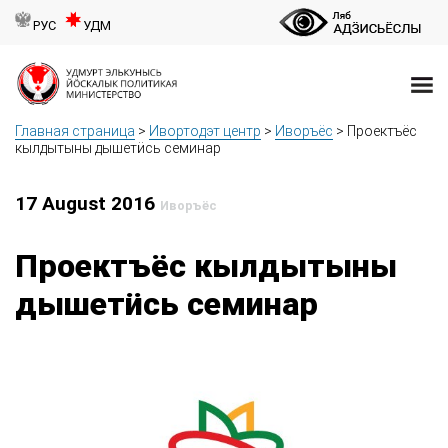
РУС
УДМ
Главная страница
>
Ивортодэт центр
>
Иворъёс
>
Проектъёс
кылдытыны дышетӥсь семинар
17 August 2016
Иворъёс
Проектъёс кылдытыны
дышетӥсь семинар