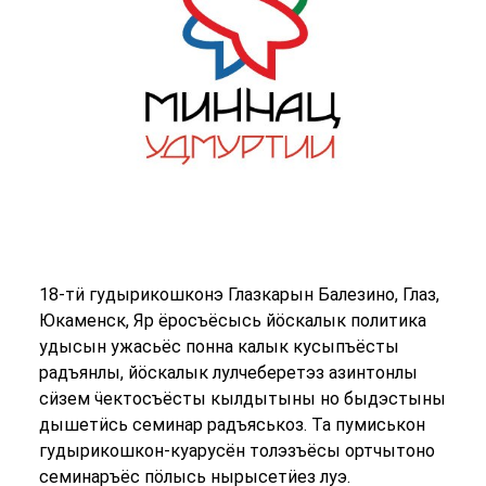
18-тӥ гудырикошконэ Глазкарын Балезино, Глаз,
Юкаменск, Яр ёросъёсысь йӧскалык политика
удысын ужасьёс понна калык кусыпъёсты
радъянлы, йӧскалык лулчеберетэз азинтонлы
сӥзем ӵектосъёсты кылдытыны но быдэстыны
дышетӥсь семинар радъяськоз. Та пумиськон
гудырикошкон-куарусён толэзъёсы ортчытоно
семинаръёс пӧлысь нырысетӥез луэ.