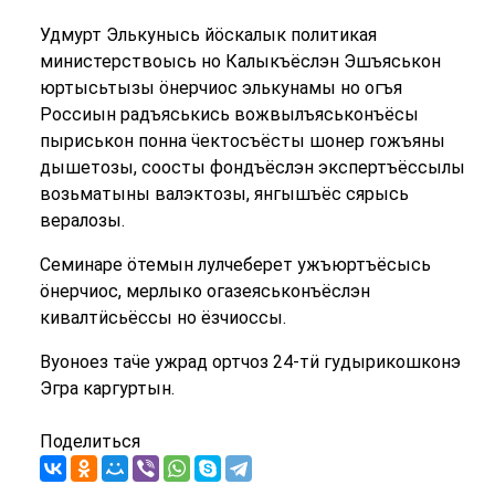
Удмурт Элькунысь йӧскалык политикая
министерствоысь но Калыкъёслэн Эшъяськон
юртысьтызы ӧнерчиос элькунамы но огъя
Россиын радъяськись вожвылъяськонъёсы
пыриськон понна ӵектосъёсты шонер гожъяны
дышетозы, соосты фондъёслэн экспертъёссылы
возьматыны валэктозы, янгышъёс сярысь
вералозы.
Семинаре ӧтемын лулчеберет ужъюртъёсысь
ӧнерчиос, мерлыко огазеяськонъёслэн
кивалтӥсьёссы но ёзчиоссы.
Вуоноез таӵе ужрад ортчоз 24-тӥ гудырикошконэ
Эгра каргуртын.
Поделиться