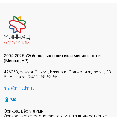
2004-2026 УЭ йöскалык политикая министерство
(Миннац УР)
426063, Удмурт Элькун, Ижкар к., Орджоникидзе ур., 33
б, тел(факс) (3412) 68-53-55
mail@mn.udmr.ru
Эрикрадъёс утемын.
Эрикрад «Уже кутоно сярысь тупанкылъя» сётӥське.