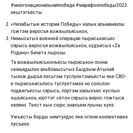
#многонациональнаяпобеда #марафонпобеды2023
хештэгъёсты.
«Незабытые истории Победы» калык альманахлы
гожтэм веросъя вожвылъяськон;
Нимысьтыз военной операцие пыриськисьёс
сярысь веросъя вожвылъяськон, кудъёсыз «Za
Родину» бичетэ пырозы.
Та вожвылъяськонъёсы пыриськон понна
семьядылэн альбомысьтыз Быдӟым Атыкай
тылож дыръя лэсьтэм туспунктэмъёсты яке СВО-
е пыриськисьлэсь туспуктэмзэ но соослэн
подвигъёссы сярысь, пӧртэм калыкъёс куспын
эшъяськон, юрттэт сётон сярысь верос гожтыса
келяно. Текст кык сюрс знакъем луыны кулэ.
Ужъёсты борды нимтулдэс яке оглом коллективез
пусъелэ.