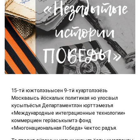
15-тӥ южтолэзьысен 9-тӥ куартолэзёзь
Москваысь йӧскалык политикая но улосвыл
кусыпъёсъя Департаментлэн юрттэмезъя
«Международные интеграционные технологии»
коммерциен герӟаськымтэ фонд
«Многонациональная Победа» ӵектос радъя.