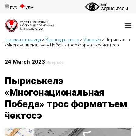
РУС
УДМ
Главная страница
>
Ивортодэт центр
>
Иворъёс
>
Пыриськелэ
«Многонациональная Победа» трос форматъем ӵектосэ
24 March 2023
Иворъёс
Пыриськелэ
«Многонациональная
Победа» трос форматъем
ӵектосэ