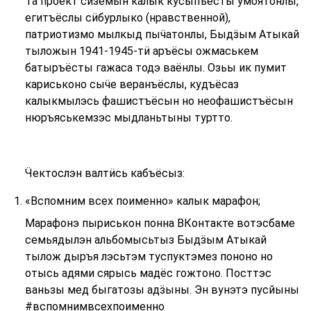
Та проект сӥземын калык кусыпъёсты умоятонлы,
егитъёслы сӥбурлыко (нравственной),
патриотизмо мылкыд пыӵатонлы, Быдӟым Атыкай
тыложын 1941-1945-тӥ аръёсы ожмаськем
батыръёсты гажаса тодэ ваёнлы. Озьы ик пумит
кариськоно сыӵе веранъёслы, кудъёсаз
калыкмылэсь фашистъёсын но неофашистъёсын
нюръяськемзэс мыдланьтыны туртто.
Ӵектослэн валтӥсь кабъёсыз:
«Вспомним всех поименно» калык марафон;
Марафонэ пыриськон понна ВКонтакте вотэсбаме
семьядылэн альбомысьтыз Быдӟым Атыкай
тылож дыръя лэсьтэм туспуктэмез пононо но
отысь адями сярысь мадёс гожтоно. Посттэс
ваньзы мед быгатозы адӟыны. Эн вунэтэ пусйыны
#вспомнимвсехпоименно