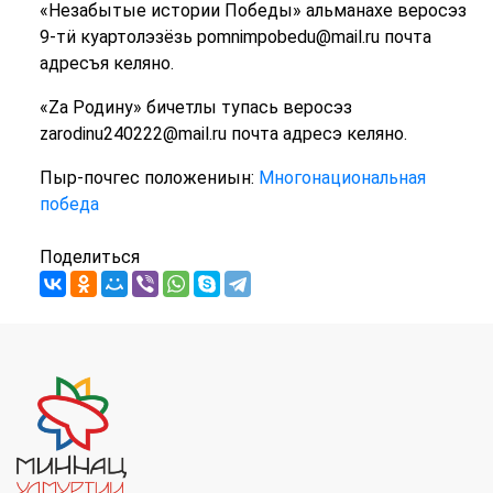
«Незабытые истории Победы» альманахе веросэз
9-тӥ куартолэзёзь pomnimpobedu@mail.ru почта
адресъя келяно.
«Zа Родину» бичетлы тупась веросэз
zarodinu240222@mail.ru почта адресэ келяно.
Пыр-почгес положениын:
Многонациональная
победа
Поделиться