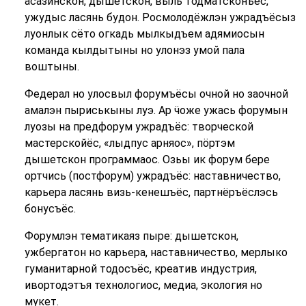
асазинскон, дышетскон, выль тодматсконъёс,
ужудыс ласянь будон. Росмолодёжлэн ужрадъёсыз
луонлык сёто огкадь мылкыдъем адямиосын
команда кылдытыны но улонэз умой пала
воштыны.
Федерал но улосвыл форумъёсы очной но заочной
амалэн пыриськыны луэ. Ар ӵоже ужась форумын
луозы на предфорум ужрадъёс: творческой
мастерскойёс, «лыдпус арняос», пӧртэм
дышетскон программаос. Озьы ик форум бере
ортчись (постфорум) ужрадъёс: наставничество,
карьера ласянь визь-кенешъёс, партнёръёслэсь
бонусъёс.
Форумлэн тематикаяз пыре: дышетскон,
ужбергатон но карьера, наставничество, мерлыко
гуманитарной тодосъёс, креатив индустрия,
ивортодэтъя технологиос, медиа, экология но
мукет.