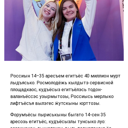
Россиын 14–35 аресъем егитъёс 40 миллион мурт
лыдъясько. Росмолодёжь кылдытэ сервисной
площадкаос, кудъёсыз егитъёлэсь тодон-
валанъёссэс узырмытозы, Россиысь мерлыко
лифтъёсъя вылэгес ӝутскыны юрттозы.
Форумъёсы пыриськыны быгато 14-сен 35
аресозь егитъёс, кудъёсызлы тунсыко луо: