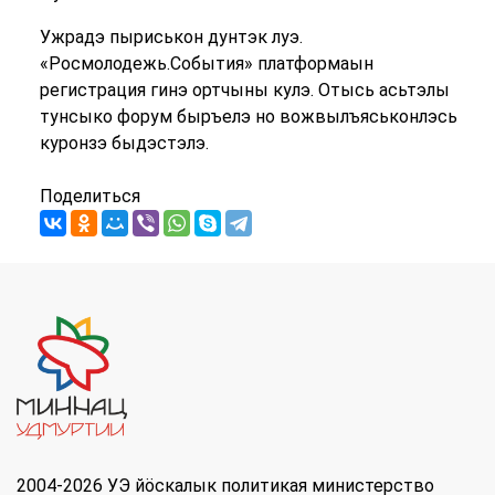
Ужрадэ пыриськон дунтэк луэ.
«Росмолодежь.События» платформаын
регистрация гинэ ортчыны кулэ. Отысь асьтэлы
тунсыко форум быръелэ но вожвылъяськонлэсь
куронзэ быдэстэлэ.
Поделиться
2004-2026 УЭ йöскалык политикая министерство