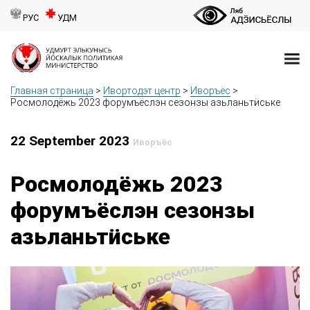
РУС
УДМ
Главная страница
>
Ивортодэт центр
>
Иворъёс
>
Росмолодёжь 2023 форумъёслэн сезонзы азьланьтӥське
22 September 2023
Иворъёс
Росмолодёжь 2023
форумъёслэн сезонзы
азьланьтӥське