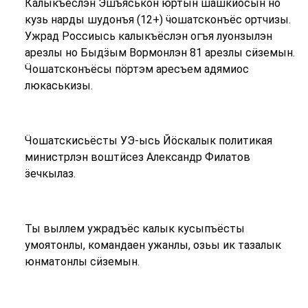
Калыкъёслэн Эшъяськон юртын шашкиосын но
кузь нарды шудонъя (12+) ӵошатсконъёс ортчизы.
Ужрад Россиысь калыкъёслэн огъя луонзылэн
арезлы но Быдӟым Вормонлэн 81 арезлы сӥземын.
Ӵошатсконъёсы пӧртэм аресъем адямиос
люкаськизы.
Ӵошатскисьёсты УЭ-ысь Йӧскалык политикая
министрлэн воштӥсез Александр Филатов
ӟечкылаз.
Ты выллем ужрадъёс калык кусыпъёсты
умоятонлы, командаен ужанлы, озьы ик тазалык
юнматонлы сӥземын.