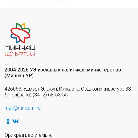
2004-2026 УЭ йöскалык политикая министерство
(Миннац УР)
426063, Удмурт Элькун, Ижкар к., Орджоникидзе ур., 33
б, тел(факс) (3412) 68-53-55
mail@mn.udmr.ru
Эрикрадъёс утемын.