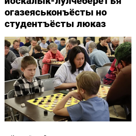
йӧскалык-лулчеберетъя
огазеяськонъёсты но
студентъёсты люказ