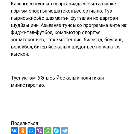
Калыкъёс куспын спартакиада улсын ар ӵоже
пӧртэм спортъя ӵошатсконъёс ортчыло. Туэ
пыриськисьёс шахматэн, футзалэн но дартсэн
шудӥзы ини. Азьланяз тунсыко программа вите на:
фиджитал-футбол, компьютер спортъя
ӵошатсконъёс, ӝӧквыл теннис, бильярд, боулинг,
волейбол, бигер йӧскалык шудонъёс но канатэз
кыскон.
Туспуктэм: УЭ-ысь Йӧскалык политикая
министерство.
Поделиться