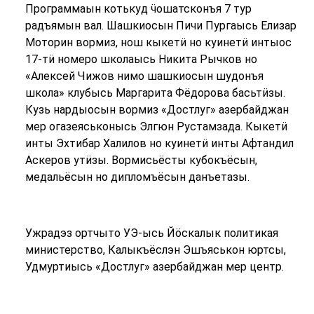
Программаын котькуд ӵошатсконъя 7 тур
радъямын вал. Шашкиосын Пичи Пургаысь Елизар
Моторин вормиз, нош кыкетӥ но куинетӥ интыос
17-тӥ номеро школаысь Никита Рычков но
«Алексей Чижов нимо шашкиосын шудонъя
школа» клубысь Маргарита Фёдорова басьтӥзы.
Кузь нардыосын вормиз «Достлуг» азербайджан
мер огазеяськонысь Элгюн Рустамзада. Кыкетӥ
инты Эхтибар Халилов но куинетӥ инты Афтандил
Аскеров утӥзы. Вормисьёсты кубокъёсын,
медальёсын но дипломъёсын данъетазы.
Ужрадэз ортчыто УЭ-ысь Йӧскалык политикая
министерство, Калыкъёслэн Эшъяськон юртсы,
Удмуртиысь «Достлуг» азербайджан мер центр.