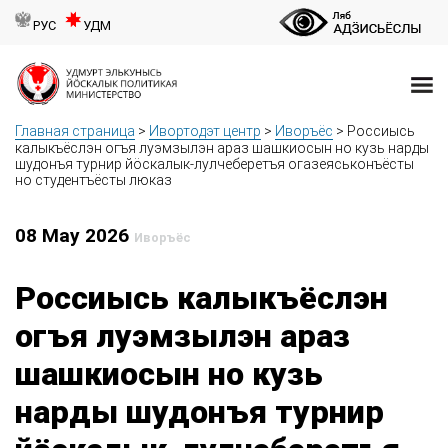
РУС
УДМ
Главная страница
>
Ивортодэт центр
>
Иворъёс
>
Россиысь
калыкъёслэн огъя луэмзылэн араз шашкиосын но кузь нарды
шудонъя турнир йӧскалык-лулчеберетъя огазеяськонъёсты
но студентъёсты люказ
08 May 2026
Иворъёс
Россиысь калыкъёслэн
огъя луэмзылэн араз
шашкиосын но кузь
нарды шудонъя турнир