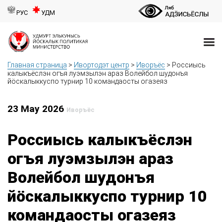
РУС
УДМ
Главная страница
>
Ивортодэт центр
>
Иворъёс
>
Россиысь
калыкъёслэн огъя луэмзылэн араз Волейбол шудонъя
йӧскалыккуспо турнир 10 командаосты огазеяз
23 May 2026
Иворъёс
Россиысь калыкъёслэн
огъя луэмзылэн араз
Волейбол шудонъя
йӧскалыккуспо турнир 10
командаосты огазеяз