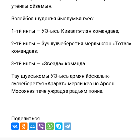
утёнлы сӥземын.
Волейбол шудонъя йылпумъянъёс:
1-тӥ инты — УЭ-ысь Кивалтэтлэн командаез;
2-тӥ инты — Ӟуч лулчеберетъя мерлыклэн «Тотал»
командаез;
3-тӥ инты — «Звезда» команда.
Тау шуиськомы УЭ-ысь армян йӧскалык-
лулчеберетъя «Арарат» мерлыкез но Арсен
Мосоянэз таӵе ужрадэз радъям понна.
Поделиться