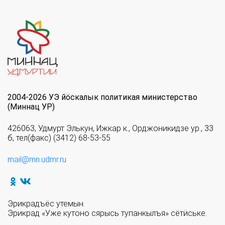
2004-2026 УЭ йöскалык политикая министерство
(Миннац УР)
426063, Удмурт Элькун, Ижкар к., Орджоникидзе ур., 33
б, тел(факс) (3412) 68-53-55
mail@mn.udmr.ru
Эрикрадъёс утемын.
Эрикрад «Уже кутоно сярысь тупанкылъя» сётӥське.