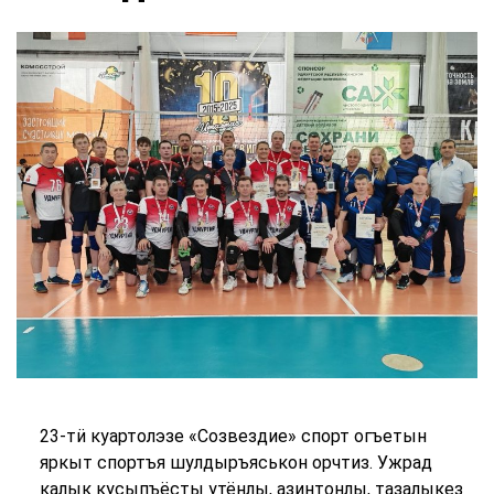
23-тӥ куартолэзе «Созвездие» спорт огъетын
яркыт спортъя шулдыръяськон орчтиз. Ужрад
калык кусыпъёсты утёнлы, азинтонлы, тазалыкез