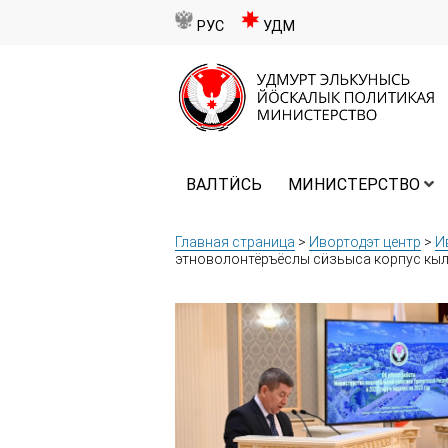
РУС
УДМ
ВАЛТӤСЬ
МИНИСТЕРСТВО
Главная страница
>
Ивортодэт центр
>
И
этноволонтёръёслы сӥзьыса корпус кыл