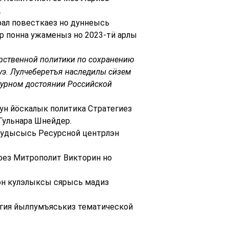
.
рал повесткаез но дуннеысь
р понна ужаменыз но 2023-тӥ арлы
арственной политики по сохранению
уэ. Лулчеберетъя наследилы сӥзем
турном достоянии Российской
ун йӧскалык политика Стратегиез
Гульнара Шнейдер.
 удысысь Ресурсной центрлэн
оез Митрополит Викторин но
эн кулэлыксы сярысь мадиз
егия йылпумъяськиз тематической