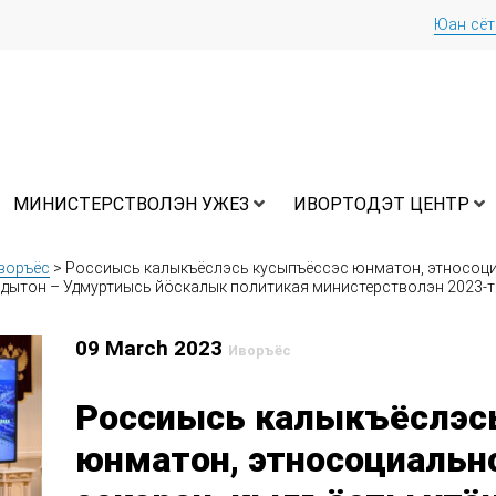
Юан сё
МИНИСТЕРСТВОЛЭН УЖЕЗ
ИВОРТОДЭТ ЦЕНТР
воръёс
>
Россиысь калыкъёслэсь кусыпъёссэс юнматон, этносоциа
дытон – Удмуртиысь йӧскалык политикая министерстволэн 2023-тӥ
09 March 2023
Иворъёс
Россиысь калыкъёслэс
юнматон, этносоциальн