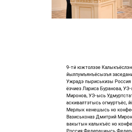
9-тӥ южтолэзе Калыкъёслэн
йылпумъянъёсызъя заседани
Ужрадэ пыриськизы Россия 
ёзчиез Лариса Буранова, У
Миронов, УЭ-ысь Удмуртста
аскивалтэтысь огмуртъёс, й
Мерлык кенешысь но конфес
Вазиськоназ Дмитрий Мироно
вакытын калыкъёс но конфе
Россия Федерациысь Федера