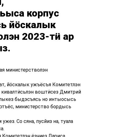
,
ьыса корпус
ь йӧскалык
олэн 2023-тӥ ар
з.
ая министерстволэн
т, йӧскалык ужъёсъя Комитетлэн
ӥ кивалтӥсьлэн воштӥсез Дмитрий
рлыкез быдэсъясь но интыосысь
уртъёс, министерство бордысь
ез. Со сяна, пусйиз на, туала
а.
 Комитетлэн ёзчиез Лариса