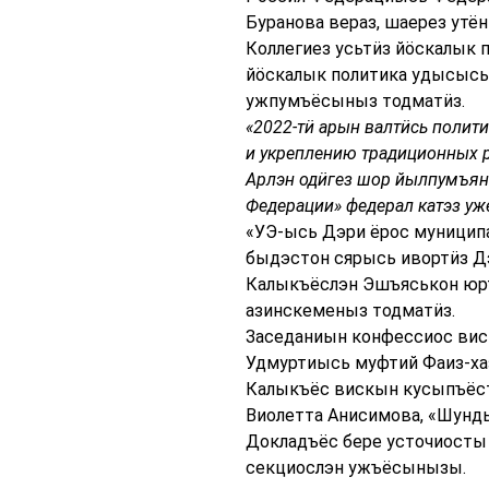
Буранова вераз, шаерез утё
Коллегиез усьтӥз йӧскалык 
йӧскалык политика удысысь 
ужпумъёсыныз тодматӥз.
«2022-тӥ арын валтӥсь полит
и укреплению традиционных р
Арлэн одӥгез шор йылпумъянэ
Федерации» федерал катэз уже
«УЭ-ысь Дэри ёрос муниципа
быдэстон сярысь ивортӥз Д
Калыкъёслэн Эшъяськон юрт
азинскеменыз тодматӥз.
Заседаниын конфессиос вис
Удмуртиысь муфтий Фаиз-ха
Калыкъёс вискын кусыпъёст
Виолетта Анисимова, «Шунды
Докладъёс бере усточиосты 
секциослэн ужъёсынызы.