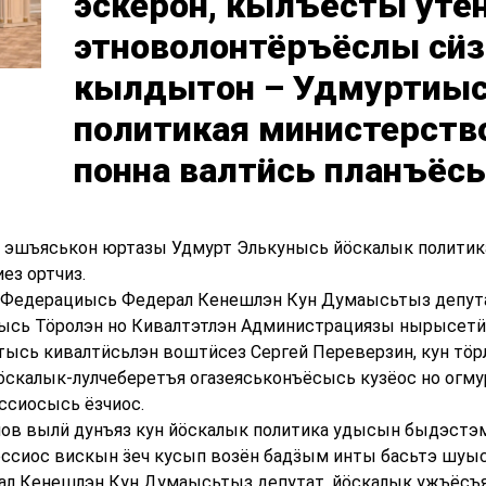
эскерон, кылъёсты утён
этноволонтёръёслы сӥз
кылдытон – Удмуртиыс
политикая министерств
понна валтӥсь планъёсы
 эшъяськон юртазы Удмурт Элькунысь йӧскалык политик
ез ортчиз.
Федерациысь Федерал Кенешлэн Кун Думаысьтыз депута
Э-ысь Тӧролэн но Кивалтэтлэн Администрациязы нырысет
тысь кивалтӥсьлэн воштӥсез Сергей Переверзин, кун тӧ
ӧскалык-лулчеберетъя огазеяськонъёсысь кузёос но огм
сиосысь ёзчиос.
в вылӥ дунъяз кун йӧскалык политика удысын быдэстэм уж
ссиос вискын ӟеч кусып возён бадӟым инты басьтэ шуыс
л Кенешлэн Кун Думаысьтыз депутат, йӧскалык ужъёсъя