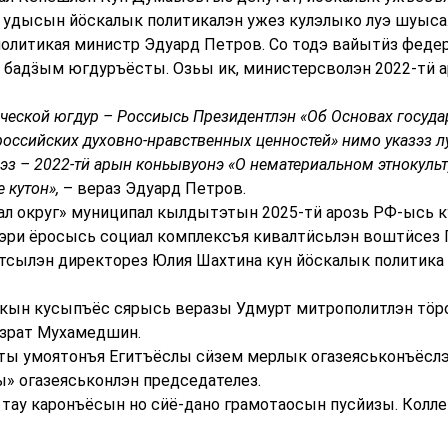
н удысын йӧскалык политикалэн ужез кулэлыко луэ шуыса
политикая министр Эдуард Петров. Со тодэ вайытӥз феде
бадӟым югдуръёсты. Озьы ик, министерсволэн 2022-тӥ а
ической югдур – Россиысь Президентлэн «Об Основах госуд
оссийских духовно-нравственных ценностей» нимо указэз л
з – 2022-тӥ арын коньывуонэ «О нематериальном этнокуль
 кутон»,
– вераз Эдуард Петров.
л округ» муниципал кылдытэтын 2025-тӥ арозь РФ-ысь к
эри ёросысь социал комплексъя кивалтӥсьлэн воштӥсез 
сылэн директорез Юлия Шахтина кун йӧскалык политика
кын кусыпъёс сярысь веразы Удмурт митрополитлэн тӧр
зрат Мухамедшин.
ы умоятонъя Егитъёслы сӥзем мерлык огазеяськонъёсл
» огазеяськонлэн председателез.
тау каронъёсын но сӥё-дано грамотаосын пусйизы. Колл