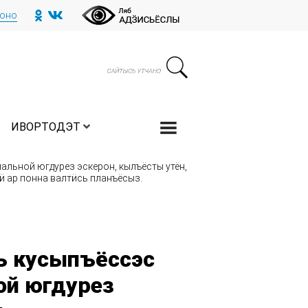
тоно
ИВОРТОДЭТ
льной югдурез эскерон, кылъёсты утён,
 ар понна валтӥсь планъёсыз.
ь кусыпъёссэс
ой югдурез