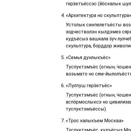
герӟетъёссэс (йӧскалык шул
«Архитектура но скульптура
Устолык синпелетъёсты воз
зодчестволэн кылдэмез сяры
кудъёсыз вашкала ӟуч лулч
скульптура, борддор живопи
«Семья дунлыкъёс»
Туспуктэмъёс (огнын, ӵошен
возьмато но сям-йылолъёст
«Лулпуш герӟетъёс»
Туспуктэмъёс (огнын, ӵошен 
аспӧрмослыксэ но цивилизац
туспуктэмъёссы).
«Трос калыкъем Москва»
Туспуктэмъёс, кудъёсыз Мос