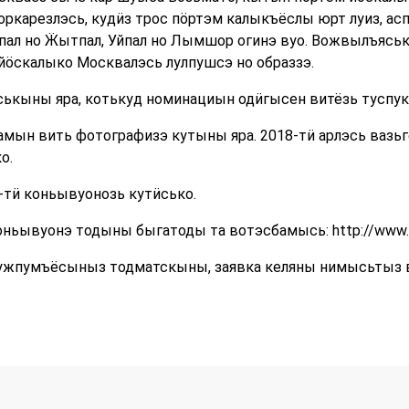
ркарезлэсь, кудӥз трос пӧртэм калыкъёслы юрт луиз, а
кпал но Ӝытпал, Уйпал но Лымшор огинэ вуо. Вожвылъяс
ӧскалыко Москвалэсь лулпушсэ но образзэ.
ькыны яра, котькуд номинациын одӥгысен витёзь туспук
мын вить фотографизэ кутыны яра. 2018-тӥ арлэсь вазь
о.
тӥ коньывуонозь кутӥсько.
ьывуонэ тодыны быгатоды та вотэсбамысь: http://www.ruci
ужпумъёсыныз тодматскыны, заявка келяны нимысьтыз 