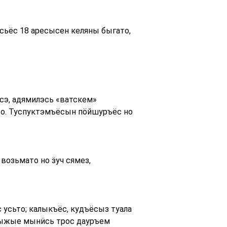
ьёс 18 аресысен келяны быгато,
сэ, адямилэсь «ватскем»
ато. Туспуктэмъёсын пӧйшуръёс но
возьмато но ӟуч сямез,
усьто; калыкъёс, кудъёсыз туала
выжые мынӥсь трос дауръем