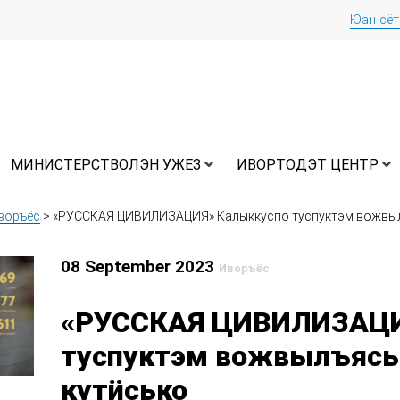
Юан сё
МИНИСТЕРСТВОЛЭН УЖЕЗ
ИВОРТОДЭТ ЦЕНТР
воръёс
>
«РУССКАЯ ЦИВИЛИЗАЦИЯ» Калыккуспо туспуктэм вожвыл
08 September 2023
Иворъёс
«РУССКАЯ ЦИВИЛИЗАЦИ
туспуктэм вожвылъясь
кутӥсько