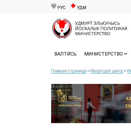
РУС
УДМ
ВАЛТӤСЬ
МИНИСТЕРСТВО
Главная страница
>
Ивортодэт центр
>
И