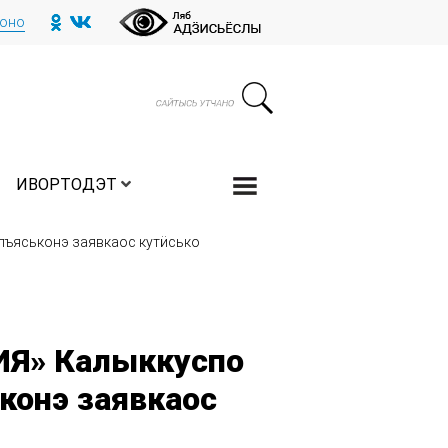
тоно
ИВОРТОДЭТ
ъяськонэ заявкаос кутӥсько
Я» Калыккуспо
конэ заявкаос