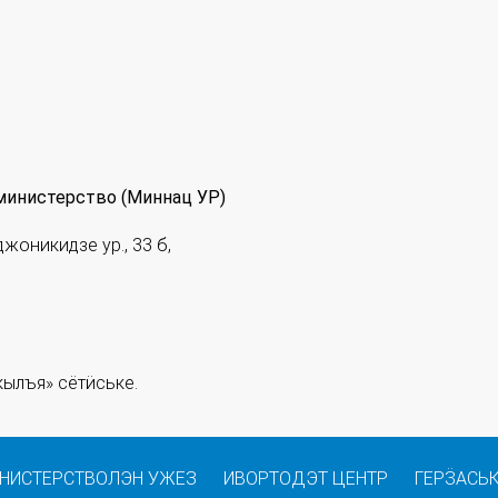
министерство (Миннац УР)
джоникидзе ур., 33 б,
ылъя» сётӥське.
НИСТЕРСТВОЛЭН УЖЕЗ
ИВОРТОДЭТ ЦЕНТР
ГЕРӞАСЬ