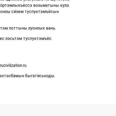
спӧртэмлыкъёссэ возьматыны кулэ.
ьконлы сӥзем туспуктэмъёсын
тэм поттыны луонлык вань.
гес лэсьтэм туспуктэмъёс
vilization.ru
вотэсбамын быгатӥськоды.