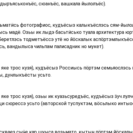
дыръяськонъёс, сюанъёс, вашкала йылолъёс).
»
ьматӥсь фотографиос, кудъёсыз калыкъёслэсь сям-йылол
сь мадё. Озьы ик лыдэ басьтӥсько туала архитектура ю
еберетлэсь тодметъёссэ утё но йӧскалык аспӧртэмлыкъёс
сь, вандылыса чильпам палисадник но мукет).
 яке трос кузя), кудъёсыз Россиысь пӧртэм семьяослэс
ы, дунлыкъёсты усьто.
яке трос кузя), озьы ик куазьсуредъёс, кудъёсыз ӟуч лул
и сюрессэ усьто (авторской туспуктэм, вӧсьлыко интыо
кваез сыӵе кар шуыса возьмато, кытын пӧртэм йӧскалыко