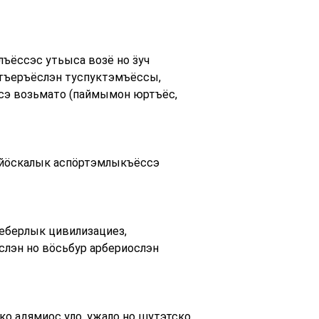
ъёссэс утьыса возё но ӟуч
ртъеръёслэн туспуктэмъёссы,
сэ возьмато (паймымон юртъёс,
ь йӧскалык аспӧртэмлыкъёссэ
чеберлык цивилизациез,
слэн но вӧсьбур арбериослэн
 адямиос уло, ужало но шутэтско.