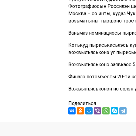
Фотографиосын Россилэн шо
Москва – со инты, кудаз Ӵу
возьматыны тыршоно трос й
Ваньмаз номинациосы пырис
Котькуд пыриськисьлэсь куа
вожвылъяськонэ уг пыриськ
Вожвылъяськонэ заявкаос 5-
Финалэ потэмъёсты 20-тӥ кон
Вожвылъяськонэн но солэн 
Поделиться