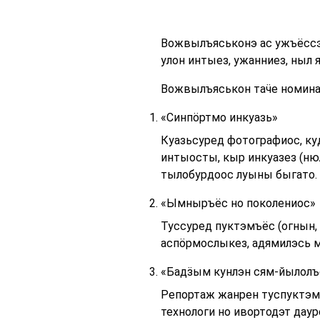
Вожвылъяськонэ ас ужъёссэ
улон интыез, ужанниез, ныл 
Вожвылъяськон таӵе номина
«Синпӧртмо инкуазь»
Куазьсуред фотографиос, ку
интыосты, кыр инкуазез (ню
тылобурдоос луыны быгато.
«Ымныръёс но поколениос»
Туссуред пуктэмъёс (огнын, 
аспӧрмослыкез, адямилэсь м
«Бадӟым кунлэн сям-йылол
Репортаж жанрен туспуктэмъ
технологи но ивортодэт да