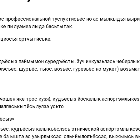
с профессиональной туспуктӥсьёс но ас мылкыдъя вырис
яке пи луэмез лыдэ басьтытэк.
циосъя ортчытӥське:
дъёсыз паймымон суредъёсты, ӟуч инкуазьлэсь чеберлык
лэсъёс, шуръёс, тыос, возьёс, гурезьёс но мукет) возьм
ӵошен яке трос кузя), кудъёсыз йӧскалык аспӧртэмлыкез 
алпаськытӥсь лулзэ усьто.
ъёсыз»
ёс, кудъёсыз калыкъёслэсь этнической аспӧртэмлыксэс 
уре ӧз ыштэ ас узырлыксэс: сям-йылолъёссэс, выжыысь 