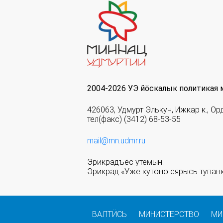
2004-2026 УЭ йöскалык политикая 
426063, Удмурт Элькун, Ижкар к., Ор
тел(факс) (3412) 68-53-55
mail@mn.udmr.ru
Эрикрадъёс утемын.
Эрикрад «Уже кутоно сярысь тупанк
ВАЛТӤСЬ
МИНИСТЕРСТВО
МИ