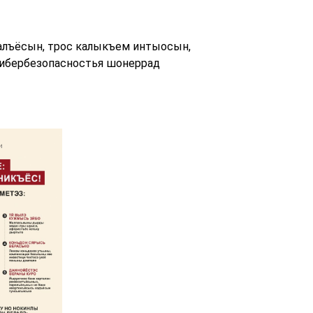
лъёсын, трос калыкъем интыосын,
кибербезопасностья шонеррад