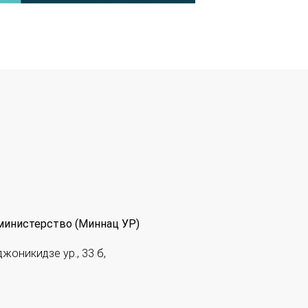
министерство (Миннац УР)
джоникидзе ур., 33 б,