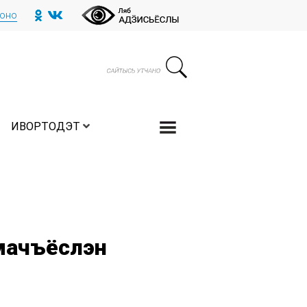
тоно
ИВОРТОДЭТ
рмачъёслэн