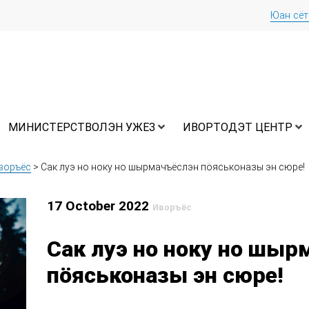
Юан сё
МИНИСТЕРСТВОЛЭН УЖЕЗ
ИВОРТОДЭТ ЦЕНТР
воръёс
>
Сак луэ но ноку но шырмачъёслэн пӧяськоназы эн сюре!
17 October 2022
Иворъёс
Сак луэ но ноку но шы
пӧяськоназы эн сюре!