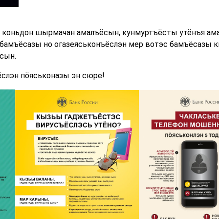
оньдон шырмачан амалъёсын, кунмуртъёсты утёнъя ама
бамъёсазы но огазеяськонъёслэн мер вотэс бамъёсазы 
сын.
ёслэн пӧяськоназы эн сюре!