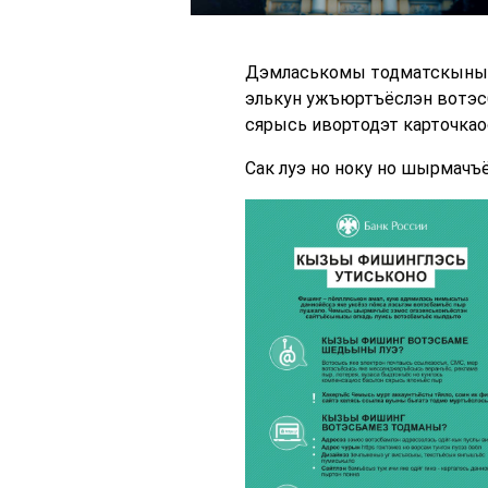
Дэмласькомы тодматскыны к
элькун ужъюртъёслэн вотэс
сярысь ивортодэт карточкао
Сак луэ но ноку но шырмачъ