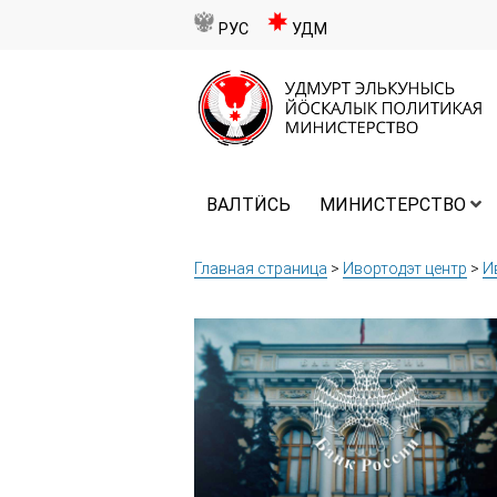
РУС
УДМ
ВАЛТӤСЬ
МИНИСТЕРСТВО
Главная страница
>
Ивортодэт центр
>
И