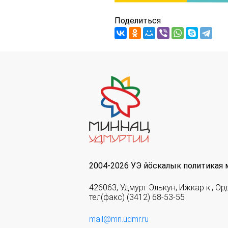
Поделиться
2004-2026 УЭ йöскалык политикая 
426063, Удмурт Элькун, Ижкар к., Ор
тел(факс) (3412) 68-53-55
mail@mn.udmr.ru