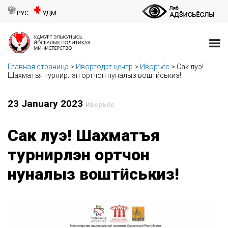
РУС
УДМ
Главная страница
>
Ивортодэт центр
>
Иворъёс
>
Сак луэ!
Шахматъя турнирлэн ортчон нуналыз воштӥськиз!
23 January 2023
Иворъёс
Сак луэ! Шахматъя
турнирлэн ортчон
нуналыз воштӥськиз!