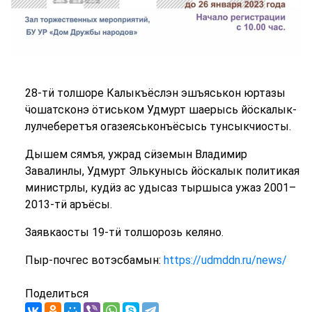
28-тӥ толшоре Калыкъёслэн эшъяськон юртазы
ӵошатсконэ ӧтиськом Удмурт шаерысь йӧскалык-
лулчеберетъя огазеяськонъёсысь тунсыкчиосты.
Дышем сямъя, ужрад сӥземын Владимир
Завалинлы, Удмурт Элькунысь йӧскалык политикая
министрлы, кудӥз ас удысаз тыршыса ужаз 2001–
2013-тӥ аръёсы.
Заявкаосты 19-тӥ толшорозь келяно.
Пыр-почгес вотэсбамын:
https://udmddn.ru/news/
Поделиться