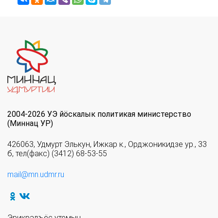
2004-2026 УЭ йöскалык политикая министерство
(Миннац УР)
426063, Удмурт Элькун, Ижкар к., Орджоникидзе ур., 33
б, тел(факс) (3412) 68-53-55
mail@mn.udmr.ru
Эрикрадъёс утемын.